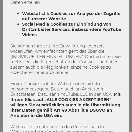
Daten erteilen:
Webstatistik Cookies zur Analyse der Zugriffe
auf unserer Website
Social Media Cookies zur Einbindung von
Drittanbieter Services, insbesondere YouTube
Videos
Sie können Ihre erteilte Einwilligung jederzeit
European Innovation Academy
widerrufen. Am einfachsten geht das über die
„INDIVIDUELLEN EINSTELLUNGEN“. Dort erfahren Sie
mehr über die Eigenschaften der Cookies und haben
Entrepreneurship
EuropeanInnovationAcademy
zudem auch die Möglichkeit, einzelne Cookies zu
Minetico
MyLegacy
TripMotion
Wunder
akzeptieren oder abzulehnen.
7
0
Einige Cookies auf der Website übermitteln
personenbezogene Daten auch an Anbieter in
Drittstaaten. Dazu zählt YouTube, LLC in den USA.
Mit
Ihrem Klick auf „ALLE COOKIES AKZEPTIEREN“
willigen Sie ausdrücklich auch in die Übermittlung
Ihrer Daten gemäß Art 49 Abs 1 lit a DSGVO an
Anbieter in die USA ein.
NETIQUETTE
Weitere Informationen zu den Cookies auf der
IMPRESSUM
Website und zur Verarbeitung personenbezogener