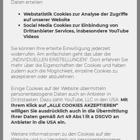
Daten erteilen:
Webstatistik Cookies zur Analyse der Zugriffe
auf unserer Website
Social Media Cookies zur Einbindung von
Drittanbieter Services, insbesondere YouTube
Videos
Sie können Ihre erteilte Einwilligung jederzeit
Warum lohnt sich ein Besuch am Tag
widerrufen. Am einfachsten geht das über die
der offenen Tür?
„INDIVIDUELLEN EINSTELLUNGEN“. Dort erfahren Sie
mehr über die Eigenschaften der Cookies und haben
zudem auch die Möglichkeit, einzelne Cookies zu
Bachelor
Tag der offenen Tür
Welcome to WU
akzeptieren oder abzulehnen.
1
0
Einige Cookies auf der Website übermitteln
personenbezogene Daten auch an Anbieter in
Drittstaaten. Dazu zählt YouTube, LLC in den USA.
Mit
Ihrem Klick auf „ALLE COOKIES AKZEPTIEREN“
willigen Sie ausdrücklich auch in die Übermittlung
Ihrer Daten gemäß Art 49 Abs 1 lit a DSGVO an
Anbieter in die USA ein.
NETIQUETTE
Weitere Informationen zu den Cookies auf der
IMPRESSUM
Website und zur Verarbeitung personenbezogener