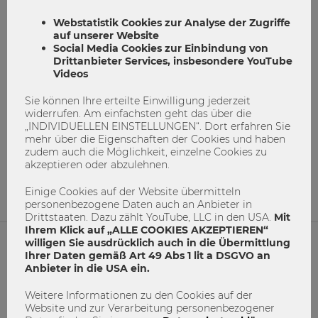
Webstatistik Cookies zur Analyse der Zugriffe
auf unserer Website
Social Media Cookies zur Einbindung von
Drittanbieter Services, insbesondere YouTube
Videos
Sie können Ihre erteilte Einwilligung jederzeit
Teilen statt Besitzen
widerrufen. Am einfachsten geht das über die
„INDIVIDUELLEN EINSTELLUNGEN“. Dort erfahren Sie
mehr über die Eigenschaften der Cookies und haben
Forschung
Nachhaltigkeit
Shared Economy
zudem auch die Möglichkeit, einzelne Cookies zu
akzeptieren oder abzulehnen.
1
0
Einige Cookies auf der Website übermitteln
personenbezogene Daten auch an Anbieter in
Drittstaaten. Dazu zählt YouTube, LLC in den USA.
Mit
Ihrem Klick auf „ALLE COOKIES AKZEPTIEREN“
willigen Sie ausdrücklich auch in die Übermittlung
Ihrer Daten gemäß Art 49 Abs 1 lit a DSGVO an
NETIQUETTE
Anbieter in die USA ein.
IMPRESSUM
Weitere Informationen zu den Cookies auf der
Website und zur Verarbeitung personenbezogener
MACH MIT!