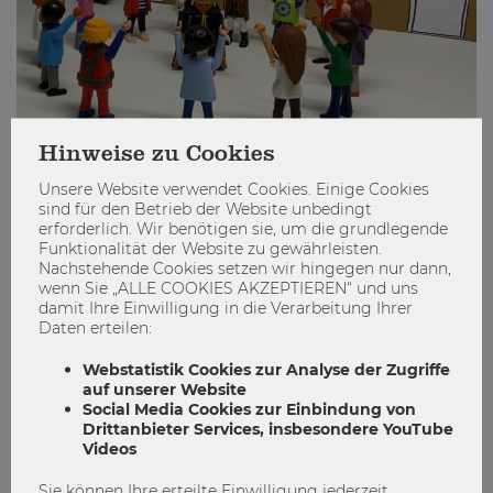
Hinweise zu Cookies
Einfachere Zuteilung von Kindern zu
Unsere Website verwendet Cookies. Einige Cookies
ihrer Volksschule
sind für den Betrieb der Website unbedingt
erforderlich. Wir benötigen sie, um die grundlegende
Funktionalität der Website zu gewährleisten.
Forschung
Schule
WU Matters
Nachstehende Cookies setzen wir hingegen nur dann,
wenn Sie „ALLE COOKIES AKZEPTIEREN“ und uns
0
0
damit Ihre Einwilligung in die Verarbeitung Ihrer
Daten erteilen:
Webstatistik Cookies zur Analyse der Zugriffe
ENGAGIEREN
auf unserer Website
Social Media Cookies zur Einbindung von
Drittanbieter Services, insbesondere YouTube
Videos
Sie können Ihre erteilte Einwilligung jederzeit