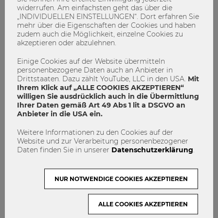
widerrufen. Am einfachsten geht das über die
„INDIVIDUELLEN EINSTELLUNGEN“. Dort erfahren Sie
mehr über die Eigenschaften der Cookies und haben
zudem auch die Möglichkeit, einzelne Cookies zu
akzeptieren oder abzulehnen.
Einige Cookies auf der Website übermitteln
personenbezogene Daten auch an Anbieter in
Drittstaaten. Dazu zählt YouTube, LLC in den USA.
Mit
Ihrem Klick auf „ALLE COOKIES AKZEPTIEREN“
willigen Sie ausdrücklich auch in die Übermittlung
Ihrer Daten gemäß Art 49 Abs 1 lit a DSGVO an
Anbieter in die USA ein.
"Ein Bildungsaufstieg ist in Österreich
sehr schwierig"
Weitere Informationen zu den Cookies auf der
Website und zur Verarbeitung personenbezogener
Daten finden Sie in unserer
Datenschutzerklärung
.
Ausbildung
Bildung
Bildungsaufstieg
Interview
Mentoring
PublicLecture
Schule
NUR NOTWENDIGE COOKIES AKZEPTIEREN
Stipendium
Universität
WUMatters
WUTalks
Zukunft
ALLE COOKIES AKZEPTIEREN
4
0