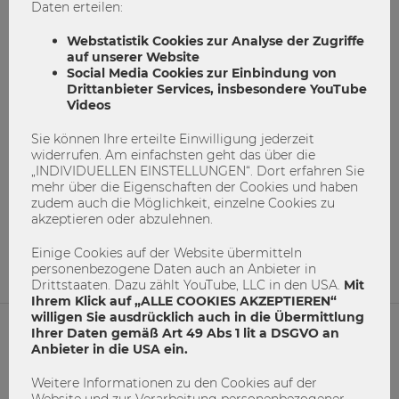
Daten erteilen:
Webstatistik Cookies zur Analyse der Zugriffe
auf unserer Website
Social Media Cookies zur Einbindung von
Drittanbieter Services, insbesondere YouTube
Videos
Sie können Ihre erteilte Einwilligung jederzeit
Inside Impact: ein Podcast mit Wirkung
widerrufen. Am einfachsten geht das über die
„INDIVIDUELLEN EINSTELLUNGEN“. Dort erfahren Sie
mehr über die Eigenschaften der Cookies und haben
Digitalisierung
Forschung
Inside Impact
zudem auch die Möglichkeit, einzelne Cookies zu
Podcast
Social Entrepreneurship
akzeptieren oder abzulehnen.
3
0
Einige Cookies auf der Website übermitteln
personenbezogene Daten auch an Anbieter in
Drittstaaten. Dazu zählt YouTube, LLC in den USA.
Mit
Ihrem Klick auf „ALLE COOKIES AKZEPTIEREN“
willigen Sie ausdrücklich auch in die Übermittlung
Ihrer Daten gemäß Art 49 Abs 1 lit a DSGVO an
Anbieter in die USA ein.
NETIQUETTE
Weitere Informationen zu den Cookies auf der
IMPRESSUM
Website und zur Verarbeitung personenbezogener