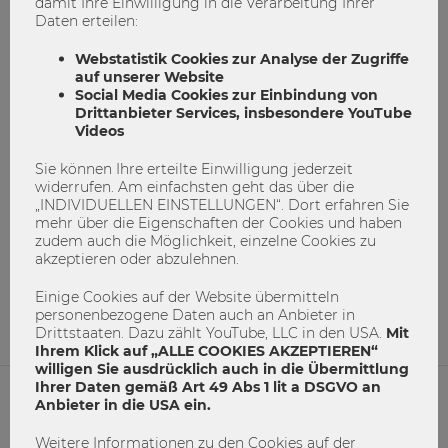
damit Ihre Einwilligung in die Verarbeitung Ihrer
Daten erteilen:
Webstatistik Cookies zur Analyse der Zugriffe
auf unserer Website
Social Media Cookies zur Einbindung von
Drittanbieter Services, insbesondere YouTube
Videos
Das neue Forschungsinstitut
Sie können Ihre erteilte Einwilligung jederzeit
Economics of Inequality
widerrufen. Am einfachsten geht das über die
„INDIVIDUELLEN EINSTELLUNGEN“. Dort erfahren Sie
mehr über die Eigenschaften der Cookies und haben
Eröffnung
Forschung
Forschungsinstitut
zudem auch die Möglichkeit, einzelne Cookies zu
akzeptieren oder abzulehnen.
INEQ
Ungleichheit
Einige Cookies auf der Website übermitteln
30
0
personenbezogene Daten auch an Anbieter in
Drittstaaten. Dazu zählt YouTube, LLC in den USA.
Mit
Ihrem Klick auf „ALLE COOKIES AKZEPTIEREN“
willigen Sie ausdrücklich auch in die Übermittlung
Ihrer Daten gemäß Art 49 Abs 1 lit a DSGVO an
Anbieter in die USA ein.
NETIQUETTE
Weitere Informationen zu den Cookies auf der