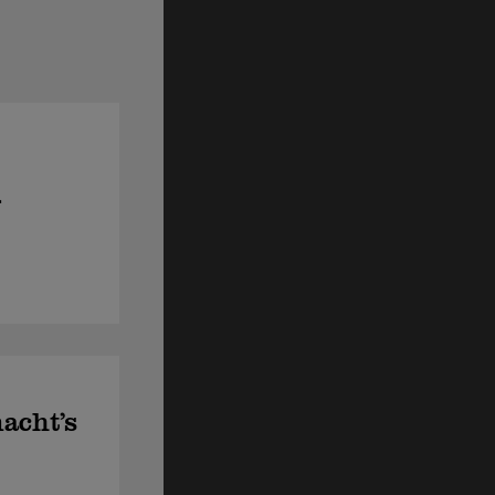
-
acht’s