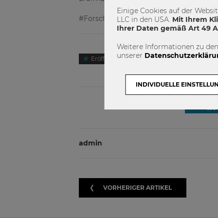
Einige Cookies auf der Websi
#Forschungsinstitut #INEQ #Forschung
LLC in den USA.
Mit Ihrem Kl
Ihrer Daten gemäß Art 49 Ab
Weitere Informationen zu den
unserer
Datenschutzerkläru
Eröffnung
Forschung
Forschu
INDIVIDUELLE EINSTELLU
admin
VORHERIGER ARTIKEL