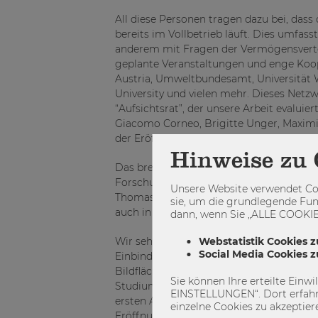
All diese Personen tragen dazu bei, dass 
bereits im Vollbetrieb läuft. Dies umfass
anderem mit Fragen der Vermögensverte
geplante Veranstaltungen und enge Koope
Austria, Umweltbundesamt, Universität W
University und vielen mehr. Dieses Netzw
“Aufsichtsrat”, der unsere Arbeit evalui
Giacomo Corneo, Brigitte Unger, Maximil
der Eröffnung sein wird – enthält.
Hinweise zu 
Das breite Interesse am INEQ Institut is
Forschung in diesem Bereich geschuldet
Unsere Website verwendet Coo
Thomas Piketty, Emmanuel Saez, Gabrie
sie, um die grundlegende Fun
auch in der Ökonomie wieder salonfähi
dann, wenn Sie „ALLE COOKIES
Wir sehen unsere Aufgabe jedoch nicht n
Webstatistik Cookies z
Social Media Cookies 
Einbindung aktueller Ergebnisse in die L
Bildfläche verschwinden und somit muss e
Sie können Ihre erteilte Einw
Studium an zukünftige ForscherInnen, P
EINSTELLUNGEN“. Dort erfahr
ersten Angebote, um Studierende stärker
einzelne Cookies zu akzeptier
Eröffnungskonferenz bekannt gegeben. S