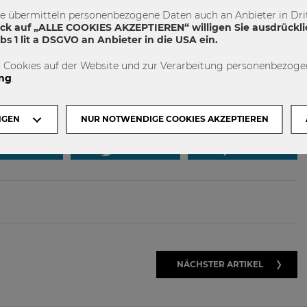
te übermitteln personenbezogene Daten auch an Anbieter in Drit
 #Ungleichheit #Eröffnung
ick auf „ALLE COOKIES AKZEPTIEREN“ willigen Sie ausdrückli
s 1 lit a DSGVO an Anbieter in die USA ein.
 Cookies auf der Website und zur Verarbeitung personenbezogen
ng
.
ngsinstitut
INEQ
Ungleichheit
NGEN
NUR NOTWENDIGE COOKIES AKZEPTIEREN
SHARE
TWEET
SHARE
NÄCHSTER ARTIKEL