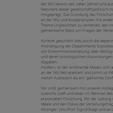
der WU bereits seit vielen Jahren und a
Resonanz dieser gesellschaftspolitisch 
mitgeprägt. Die Gründung des Forschungs
an der WU und Kooperationen mit andere
Thema Ungleichheit zu vernetzen, den In
gemeinsame Basis um Fragen der Verteilu
Konkret geschieht dies durch die depart
Anstrengung der Departments Sozioökon
von Einkommensverteilung über ökologi
und deren soziologischen Auswirkungen 
Abgaben.
Insofern, ist der einleitende Absatz with 
an der WU fest etabliert und somit ist
weiten Austausch als ein “gallisches Dorf
Wir sind, gemeinsam mit unseren Kollegi
scientific staff und leben im Rahmen des 
praxisnahen Forschung. Mit der Leitung si
Ideale und den Fokus der Verteilungsfra
Altzinger, Univ.Prof. Sigrid Stagl und ao