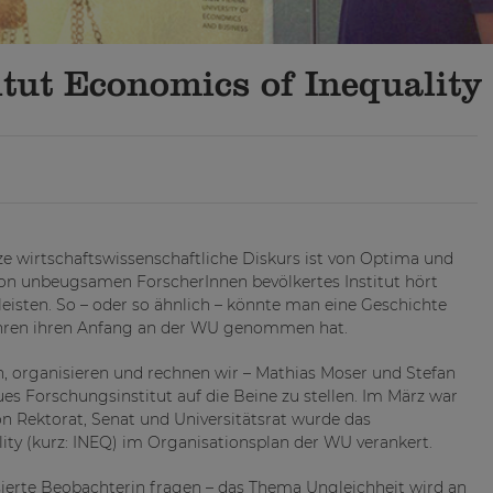
tut Economics of Inequality
ze wirtschaftswissenschaftliche Diskurs ist von Optima und
 von unbeugsamen ForscherInnen bevölkertes Institut hört
eisten. So – oder so ähnlich – könnte man eine Geschichte
Jahren ihren Anfang an der WU genommen hat.
n, organisieren und rechnen wir – Mathias Moser und Stefan
es Forschungsinstitut auf die Beine zu stellen. Im März war
on Rektorat, Senat und Universitätsrat wurde das
ity (kurz: INEQ) im Organisationsplan der WU verankert.
sierte Beobachterin fragen – das Thema Ungleichheit wird an