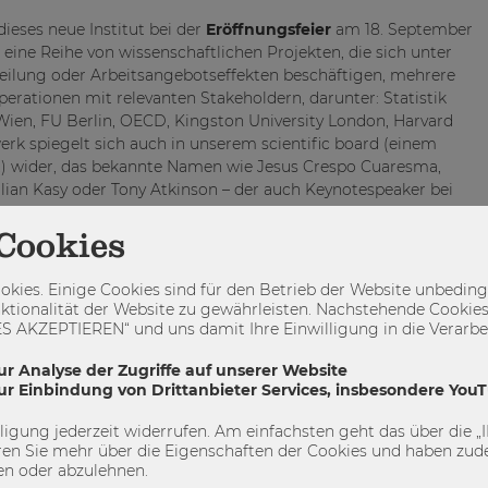
dieses neue Institut bei der
Eröffnungsfeier
am 18. September
t eine Reihe von wissenschaftlichen Projekten, die sich unter
ilung oder Arbeitsangebotseffekten beschäftigen, mehrere
rationen mit relevanten Stakeholdern, darunter: Statistik
ien, FU Berlin, OECD, Kingston University London, Harvard
erk spiegelt sich auch in unserem scientific board (einem
ert) wider, das bekannte Namen wie Jesus Crespo Cuaresma,
ian Kasy oder Tony Atkinson – der auch Keynotespeaker bei
Cookies
t vor allem auch dem internationalen Trend zu mehr
. Inzwischen berühmte ForscherInnen wie Tony Atkinson,
kies. Einige Cookies sind für den Betrieb der Website unbedingt
l Zucman und viele andere haben das Thema Ungleichheit
ktionalität der Website zu gewährleisten. Nachstehende Cookies
g gemacht.
 AKZEPTIEREN“ und uns damit Ihre Einwilligung in die Verarbeit
ur in hochqualitativer Forschung sondern speziell auch in der
ur Analyse der Zugriffe auf unserer Website
zur Einbindung von Drittanbieter Services, insbesondere You
ehre. Das Thema “Ungleichheit” wird sobald nicht von der
s unser Ziel sein, die Relevanz dieses Bereiches auch im
illigung jederzeit widerrufen. Am einfachsten geht das über die
olitikerInnen und Führungskräfte zu kommunizieren. Die
en Sie mehr über die Eigenschaften der Cookies und haben zude
 in die Arbeit des FIs einzubinden werden rund um die
en oder abzulehnen.
tay tuned.