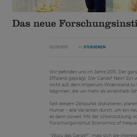
Das neue Forschungsinsti
02.09.2015
in
STUDIEREN
Wir befinden uns im Jahre 2015. Der gan
Effizienz geprägt. Der Ganze? Nein! Ein
nicht auf, dem Imperium Widerstand zu l
beginnen, die vor mehr als eineinhalb 
Seit diesem Zeitpunkt diskutieren, plane
Humer – alle Varianten durch, um ein neu
es dann soweit: Mit der Unterstützung v
Forschungsinstitut Economics of Inequal
“Wozu das Ganze?”, mag sich die interes