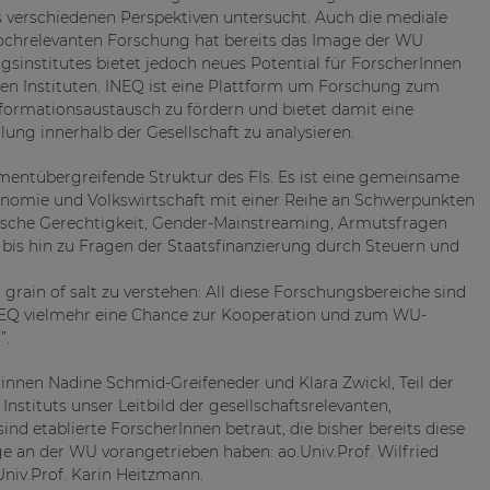
us verschiedenen Perspektiven untersucht. Auch die mediale
hochrelevanten Forschung hat bereits das Image der WU
institutes bietet jedoch neues Potential für ForscherInnen
n Instituten. INEQ ist eine Plattform um Forschung zum
formationsaustausch zu fördern und bietet damit eine
ng innerhalb der Gesellschaft zu analysieren.
mentübergreifende Struktur des FIs. Es ist eine gemeinsame
omie und Volkswirtschaft mit einer Reihe an Schwerpunkten
sche Gerechtigkeit, Gender-Mainstreaming, Armutsfragen
bis hin zu Fragen der Staatsfinanzierung durch Steuern und
a grain of salt zu verstehen: All diese Forschungsbereiche sind
 INEQ vielmehr eine Chance zur Kooperation und zum WU-
”.
nnen Nadine Schmid-Greifeneder und Klara Zwickl, Teil der
Instituts unser Leitbild der gesellschaftsrelevanten,
nd etablierte ForscherInnen betraut, die bisher bereits diese
ge an der WU vorangetrieben haben: ao.Univ.Prof. Wilfried
.Univ.Prof. Karin Heitzmann.