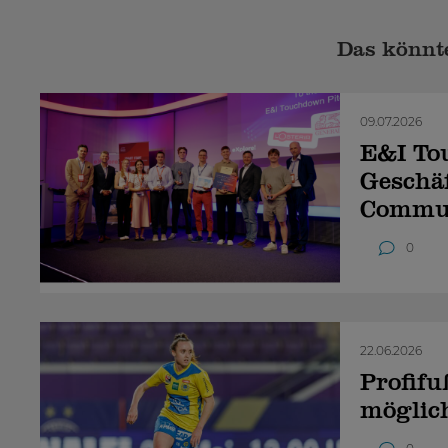
Das könnte
09.07.2026
E&I To
Geschäf
Commu
0
22.06.2026
Profif
möglic