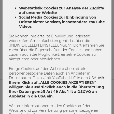
Webstatistik Cookies zur Analyse der Zugriffe
auf unserer Website
Social Media Cookies zur Einbindung von
Drittanbieter Services, insbesondere YouTube
Videos
Sie können Ihre erteilte Einwilligung jederzeit
Vom Heurigen-Besuch zum Top Start
widerrufen. Am einfachsten geht das über die
„INDIVIDUELLEN EINSTELLUNGEN“. Dort erfahren Sie
Up
mehr über die Eigenschaften der Cookies und haben
zudem auch die Möglichkeit, einzelne Cookies zu
akzeptieren oder abzulehnen.
Gründer
Innovation
Startup
Einige Cookies auf der Website übermitteln
2
0
personenbezogene Daten auch an Anbieter in
Drittstaaten. Dazu zählt YouTube, LLC in den USA.
Mit
Ihrem Klick auf „ALLE COOKIES AKZEPTIEREN“
willigen Sie ausdrücklich auch in die Übermittlung
Ihrer Daten gemäß Art 49 Abs 1 lit a DSGVO an
NETIQUETTE
Anbieter in die USA ein.
IMPRESSUM
Weitere Informationen zu den Cookies auf der
Website und zur Verarbeitung personenbezogener
MACH MIT!