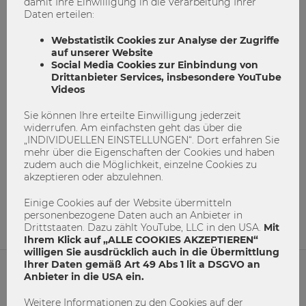
damit Ihre Einwilligung in die Verarbeitung Ihrer
Daten erteilen:
Webstatistik Cookies zur Analyse der Zugriffe
auf unserer Website
Social Media Cookies zur Einbindung von
Drittanbieter Services, insbesondere YouTube
Videos
Schatten brauner Vergangenheit – die
Sie können Ihre erteilte Einwilligung jederzeit
„Affäre Borodajkewycz“
widerrufen. Am einfachsten geht das über die
„INDIVIDUELLEN EINSTELLUNGEN“. Dort erfahren Sie
mehr über die Eigenschaften der Cookies und haben
AffäreBorodajkewycz
Gedenkbuch
zudem auch die Möglichkeit, einzelne Cookies zu
akzeptieren oder abzulehnen.
Vergangenheit
WU
Einige Cookies auf der Website übermitteln
18
0
personenbezogene Daten auch an Anbieter in
Drittstaaten. Dazu zählt YouTube, LLC in den USA.
Mit
Ihrem Klick auf „ALLE COOKIES AKZEPTIEREN“
willigen Sie ausdrücklich auch in die Übermittlung
Ihrer Daten gemäß Art 49 Abs 1 lit a DSGVO an
Anbieter in die USA ein.
NETIQUETTE
Weitere Informationen zu den Cookies auf der