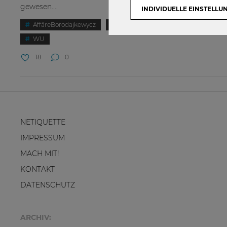
gewesen....
INDIVIDUELLE EINSTELLU
AffäreBorodajkewycz
Gedenkbuch
Vergangenheit
WU
18
0
NETIQUETTE
IMPRESSUM
MACH MIT!
KONTAKT
DATENSCHUTZ
ARCHIV: