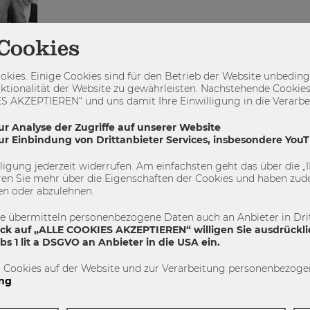
Cookies
kies. Einige Cookies sind für den Betrieb der Website unbedingt
ktionalität der Website zu gewährleisten. Nachstehende Cookies
 AKZEPTIEREN“ und uns damit Ihre Einwilligung in die Verarbeit
ur Analyse der Zugriffe auf unserer Website
zur Einbindung von Drittanbieter Services, insbesondere You
illigung jederzeit widerrufen. Am einfachsten geht das über die
en Sie mehr über die Eigenschaften der Cookies und haben zude
en oder abzulehnen.
te übermitteln personenbezogene Daten auch an Anbieter in Drit
 die
ick auf „ALLE COOKIES AKZEPTIEREN“ willigen Sie ausdrückli
s 1 lit a DSGVO an Anbieter in die USA ein.
chule
 Cookies auf der Website und zur Verarbeitung personenbezogen
ker mit
ng
.
ar
alist