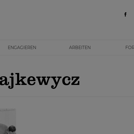
ENGAGIEREN
ARBEITEN
FO
dajkewycz