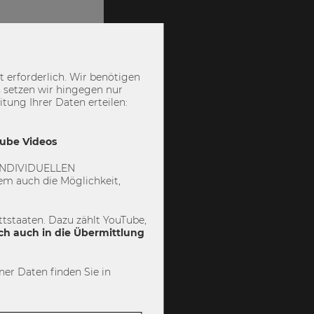
 erforderlich. Wir benötigen
 setzen wir hingegen nur
ung Ihrer Daten erteilen:
Tube Videos
 „INDIVIDUELLEN
m auch die Möglichkeit,
tstaaten. Dazu zählt YouTube,
ch auch in die Übermittlung
er Daten finden Sie in