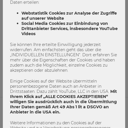
Daten erteilen:
Webstatistik Cookies zur Analyse der Zugriffe
auf unserer Website
Social Media Cookies zur Einbindung von
Drittanbieter Services, insbesondere YouTube
Videos
Sie können Ihre erteilte Einwilligung jederzeit
Aquaponix (nein, kein Pokemon ;) )
widerrufen. Am einfachsten geht das über die
„INDIVIDUELLEN EINSTELLUNGEN“. Dort erfahren Sie
mehr über die Eigenschaften der Cookies und haben
ClimateLaunchpad
Entrepreneurship
Idee
zudem auch die Möglichkeit, einzelne Cookies zu
Startup
akzeptieren oder abzulehnen.
6
0
Einige Cookies auf der Website übermitteln
personenbezogene Daten auch an Anbieter in
Drittstaaten. Dazu zählt YouTube, LLC in den USA.
Mit
Ihrem Klick auf „ALLE COOKIES AKZEPTIEREN“
willigen Sie ausdrücklich auch in die Übermittlung
Ihrer Daten gemäß Art 49 Abs 1 lit a DSGVO an
Anbieter in die USA ein.
NETIQUETTE
Weitere Informationen zu den Cookies auf der
IMPRESSUM
Website und zur Verarbeitung personenbezogener