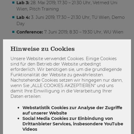
Lab 3:
28. Mai 2019, 17:30 – 21:30 Uhr, Vetmed Uni
Wien, Pitch Training
Lab 4:
3. Juni 2019, 17:30 – 21:30 Uhr, TU Wien, Demo
Day
Conference:
7. Juni 2019, 8:30 – 19:30 Uhr, WU Wien
Wer kann teilnehmen?
Hinweise zu Cookies
Studierende
Unsere Website verwendet Cookies. Einige Cookies
► aller Universitäten und Studienrichtungen
sind für den Betrieb der Website unbedingt
► mit oder ohne Idee,
erforderlich. Wir benötigen sie, um die grundlegende
► mit oder ohne Team,
Funktionalität der Website zu gewährleisten.
► mit oder ohne Vorwissen, jeder ist willkommen!
Nachstehende Cookies setzen wir hingegen nur dann,
wenn Sie „ALLE COOKIES AKZEPTIEREN“ und uns
Wie kann ich mich anmelden?
damit Ihre Einwilligung in die Verarbeitung Ihrer
Daten erteilen:
Die Teilnahme erfordert eine gratis Registrierung für jedes
Lab und die Conference separat, um sich ein Ticket pro
Webstatistik Cookies zur Analyse der Zugriffe
auf unserer Website
Event zu sichern. Hole dir dein Ticket für das Kick-off am 4.
Social Media Cookies zur Einbindung von
April jetzt über
Eventbrite.
Drittanbieter Services, insbesondere YouTube
Videos
Alle weiteren Tickets werden ein Monat vor dem jeweiligen