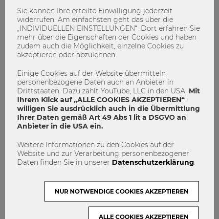
Event online freigegeben! Erfahre mehr über die
Sie können Ihre erteilte Einwilligung jederzeit
Entrepreneurship Avenue
oder auf
Facebook
&
widerrufen. Am einfachsten geht das über die
Instagram
.
„INDIVIDUELLEN EINSTELLUNGEN“. Dort erfahren Sie
mehr über die Eigenschaften der Cookies und haben
zudem auch die Möglichkeit, einzelne Cookies zu
akzeptieren oder abzulehnen.
Entrepreneurship Avenue
Startup
Einige Cookies auf der Website übermitteln
WU Gründungszentrum
personenbezogene Daten auch an Anbieter in
Drittstaaten. Dazu zählt YouTube, LLC in den USA.
Mit
Ihrem Klick auf „ALLE COOKIES AKZEPTIEREN“
willigen Sie ausdrücklich auch in die Übermittlung
Ihrer Daten gemäß Art 49 Abs 1 lit a DSGVO an
Anbieter in die USA ein.
Weitere Informationen zu den Cookies auf der
Website und zur Verarbeitung personenbezogener
Daten finden Sie in unserer
Datenschutzerklärung
.
admin
NUR NOTWENDIGE COOKIES AKZEPTIEREN
ALLE COOKIES AKZEPTIEREN