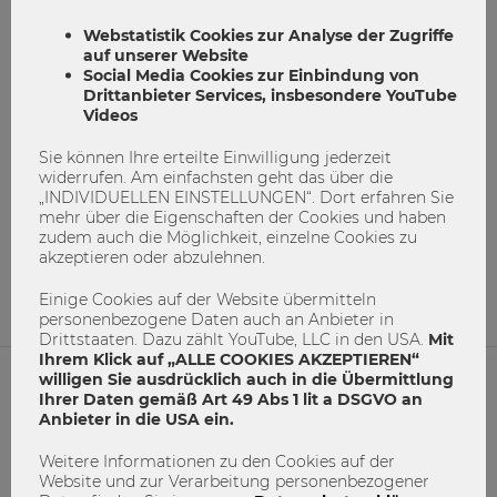
Webstatistik Cookies zur Analyse der Zugriffe
auf unserer Website
Social Media Cookies zur Einbindung von
Drittanbieter Services, insbesondere YouTube
Videos
Sie können Ihre erteilte Einwilligung jederzeit
Mein Studium & die Idee
widerrufen. Am einfachsten geht das über die
„INDIVIDUELLEN EINSTELLUNGEN“. Dort erfahren Sie
mehr über die Eigenschaften der Cookies und haben
App
Startup
Toby
tobycontinued
zudem auch die Möglichkeit, einzelne Cookies zu
akzeptieren oder abzulehnen.
13
0
Einige Cookies auf der Website übermitteln
personenbezogene Daten auch an Anbieter in
Drittstaaten. Dazu zählt YouTube, LLC in den USA.
Mit
Ihrem Klick auf „ALLE COOKIES AKZEPTIEREN“
willigen Sie ausdrücklich auch in die Übermittlung
Ihrer Daten gemäß Art 49 Abs 1 lit a DSGVO an
NETIQUETTE
Anbieter in die USA ein.
IMPRESSUM
Weitere Informationen zu den Cookies auf der
Website und zur Verarbeitung personenbezogener
MACH MIT!