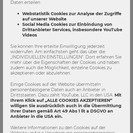
Daten erteilen:
Webstatistik Cookies zur Analyse der Zugriffe
auf unserer Website
Social Media Cookies zur Einbindung von
Drittanbieter Services, insbesondere YouTube
Videos
Sie können Ihre erteilte Einwilligung jederzeit
Neu an der WU: Der offene
widerrufen. Am einfachsten geht das über die
Bücherschrank
„INDIVIDUELLEN EINSTELLUNGEN“. Dort erfahren Sie
mehr über die Eigenschaften der Cookies und haben
zudem auch die Möglichkeit, einzelne Cookies zu
offenerbücherschrank
shareandcare
akzeptieren oder abzulehnen.
Weiterbildung
WU Sommerfest
wufreelibrary
Einige Cookies auf der Website übermitteln
WUSommerfest
personenbezogene Daten auch an Anbieter in
Drittstaaten. Dazu zählt YouTube, LLC in den USA.
Mit
3
0
Ihrem Klick auf „ALLE COOKIES AKZEPTIEREN“
willigen Sie ausdrücklich auch in die Übermittlung
Ihrer Daten gemäß Art 49 Abs 1 lit a DSGVO an
Anbieter in die USA ein.
NETIQUETTE
Weitere Informationen zu den Cookies auf der
IMPRESSUM
Website und zur Verarbeitung personenbezogener