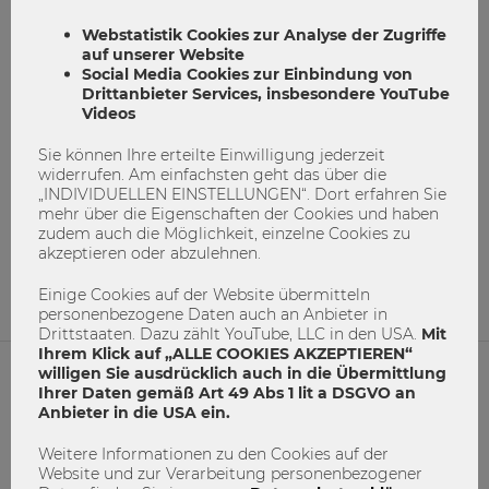
Webstatistik Cookies zur Analyse der Zugriffe
auf unserer Website
Social Media Cookies zur Einbindung von
Drittanbieter Services, insbesondere YouTube
Videos
Sie können Ihre erteilte Einwilligung jederzeit
WRITE@NIGHT – Lange Nacht des
widerrufen. Am einfachsten geht das über die
„INDIVIDUELLEN EINSTELLUNGEN“. Dort erfahren Sie
Schreibens
mehr über die Eigenschaften der Cookies und haben
zudem auch die Möglichkeit, einzelne Cookies zu
akzeptieren oder abzulehnen.
schreiben
Wissenschaft
WriteatNight
Einige Cookies auf der Website übermitteln
16
0
personenbezogene Daten auch an Anbieter in
Drittstaaten. Dazu zählt YouTube, LLC in den USA.
Mit
Ihrem Klick auf „ALLE COOKIES AKZEPTIEREN“
willigen Sie ausdrücklich auch in die Übermittlung
Ihrer Daten gemäß Art 49 Abs 1 lit a DSGVO an
NETIQUETTE
Anbieter in die USA ein.
IMPRESSUM
Weitere Informationen zu den Cookies auf der
Website und zur Verarbeitung personenbezogener
MACH MIT!