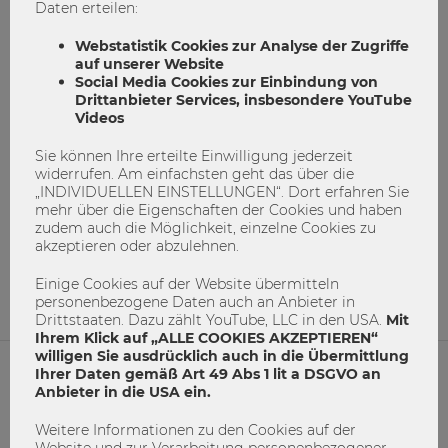
Daten erteilen:
Webstatistik Cookies zur Analyse der Zugriffe
auf unserer Website
Social Media Cookies zur Einbindung von
Drittanbieter Services, insbesondere YouTube
Videos
Sie können Ihre erteilte Einwilligung jederzeit
Machen wir den Campus WU grüner!
widerrufen. Am einfachsten geht das über die
„INDIVIDUELLEN EINSTELLUNGEN“. Dort erfahren Sie
mehr über die Eigenschaften der Cookies und haben
Green Buddies
Recycling
Reusable Cups
zudem auch die Möglichkeit, einzelne Cookies zu
Save the planet
umweltschutz
akzeptieren oder abzulehnen.
2
0
Einige Cookies auf der Website übermitteln
personenbezogene Daten auch an Anbieter in
Drittstaaten. Dazu zählt YouTube, LLC in den USA.
Mit
Ihrem Klick auf „ALLE COOKIES AKZEPTIEREN“
willigen Sie ausdrücklich auch in die Übermittlung
Ihrer Daten gemäß Art 49 Abs 1 lit a DSGVO an
Anbieter in die USA ein.
NETIQUETTE
Weitere Informationen zu den Cookies auf der
IMPRESSUM
Website und zur Verarbeitung personenbezogener