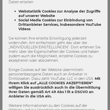
Daten erteilen:
Webstatistik Cookies zur Analyse der Zugriffe
auf unserer Website
Social Media Cookies zur Einbindung von
Drittanbieter Services, insbesondere YouTube
Videos
Sie können Ihre erteilte Einwilligung jederzeit
Meine schrecklichste Gruppenarbeit
widerrufen. Am einfachsten geht das über die
„INDIVIDUELLEN EINSTELLUNGEN“. Dort erfahren Sie
mehr über die Eigenschaften der Cookies und haben
Gruppenarbeit
PowerPoint
Präsentation
zudem auch die Möglichkeit, einzelne Cookies zu
Studium
Team
akzeptieren oder abzulehnen.
15
0
Einige Cookies auf der Website übermitteln
personenbezogene Daten auch an Anbieter in
Drittstaaten. Dazu zählt YouTube, LLC in den USA.
Mit
Ihrem Klick auf „ALLE COOKIES AKZEPTIEREN“
willigen Sie ausdrücklich auch in die Übermittlung
Ihrer Daten gemäß Art 49 Abs 1 lit a DSGVO an
Anbieter in die USA ein.
NETIQUETTE
Weitere Informationen zu den Cookies auf der
IMPRESSUM
Website und zur Verarbeitung personenbezogener