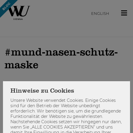
ENGLISH
#mund-nasen-schutz-
maske
Hinweise zu Cookies
ENGAGIEREN
Unsere Website verwendet Cookies. Einige Cookies
sind für den Betrieb der Website unbedingt
erforderlich. Wir benötigen sie, um die grundlegende
Funktionalität der Website zu gewährleisten.
Nachstehende Cookies setzen wir hingegen nur dann,
wenn Sie „ALLE COOKIES AKZEPTIEREN“ und uns
damit Ihre Einwilligung in die Verarbeitung Ihrer