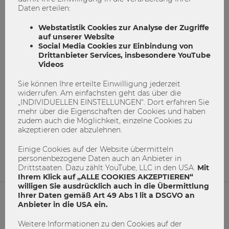
Daten erteilen:
Webstatistik Cookies zur Analyse der Zugriffe
auf unserer Website
Social Media Cookies zur Einbindung von
Drittanbieter Services, insbesondere YouTube
Videos
Sie können Ihre erteilte Einwilligung jederzeit
widerrufen. Am einfachsten geht das über die
„INDIVIDUELLEN EINSTELLUNGEN“. Dort erfahren Sie
Die WU hilft - hilfst du mit?
mehr über die Eigenschaften der Cookies und haben
zudem auch die Möglichkeit, einzelne Cookies zu
Covid-19
Mund-Nasen-Schutz-Maske
WU hilft
akzeptieren oder abzulehnen.
1
0
Einige Cookies auf der Website übermitteln
personenbezogene Daten auch an Anbieter in
Drittstaaten. Dazu zählt YouTube, LLC in den USA.
Mit
Ihrem Klick auf „ALLE COOKIES AKZEPTIEREN“
willigen Sie ausdrücklich auch in die Übermittlung
Ihrer Daten gemäß Art 49 Abs 1 lit a DSGVO an
Anbieter in die USA ein.
NETIQUETTE
Weitere Informationen zu den Cookies auf der
IMPRESSUM