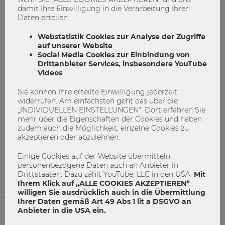
damit Ihre Einwilligung in die Verarbeitung Ihrer
Daten erteilen:
Webstatistik Cookies zur Analyse der Zugriffe
auf unserer Website
Social Media Cookies zur Einbindung von
Drittanbieter Services, insbesondere YouTube
Videos
Die fünf besten Lerntechniken für die
Sie können Ihre erteilte Einwilligung jederzeit
kommende Prüfungswoche
widerrufen. Am einfachsten geht das über die
„INDIVIDUELLEN EINSTELLUNGEN“. Dort erfahren Sie
Gedächtnispalast
Karteikarten
lernen
mehr über die Eigenschaften der Cookies und haben
zudem auch die Möglichkeit, einzelne Cookies zu
Lerntechniken
Mindmapping
Pomodorotechnik
akzeptieren oder abzulehnen.
SQR3-Methode
Wissen
Wissensvermittlung
Einige Cookies auf der Website übermitteln
1
0
personenbezogene Daten auch an Anbieter in
Drittstaaten. Dazu zählt YouTube, LLC in den USA.
Mit
Ihrem Klick auf „ALLE COOKIES AKZEPTIEREN“
willigen Sie ausdrücklich auch in die Übermittlung
Ihrer Daten gemäß Art 49 Abs 1 lit a DSGVO an
Anbieter in die USA ein.