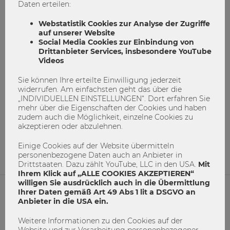
Daten erteilen:
Webstatistik Cookies zur Analyse der Zugriffe
auf unserer Website
Social Media Cookies zur Einbindung von
Drittanbieter Services, insbesondere YouTube
Videos
Sie können Ihre erteilte Einwilligung jederzeit
"Unverschämt Gefragt"
widerrufen. Am einfachsten geht das über die
„INDIVIDUELLEN EINSTELLUNGEN“. Dort erfahren Sie
mehr über die Eigenschaften der Cookies und haben
Jugendliche
Konsum
Nachhaltigkeit
zudem auch die Möglichkeit, einzelne Cookies zu
Sustainability Challenge
akzeptieren oder abzulehnen.
2
0
Einige Cookies auf der Website übermitteln
personenbezogene Daten auch an Anbieter in
Drittstaaten. Dazu zählt YouTube, LLC in den USA.
Mit
Ihrem Klick auf „ALLE COOKIES AKZEPTIEREN“
willigen Sie ausdrücklich auch in die Übermittlung
Ihrer Daten gemäß Art 49 Abs 1 lit a DSGVO an
Anbieter in die USA ein.
NETIQUETTE
Weitere Informationen zu den Cookies auf der
IMPRESSUM
Website und zur Verarbeitung personenbezogener