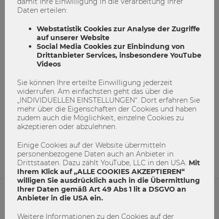
damit Ihre Einwilligung in die Verarbeitung Ihrer
Daten erteilen:
Webstatistik Cookies zur Analyse der Zugriffe
auf unserer Website
Social Media Cookies zur Einbindung von
Drittanbieter Services, insbesondere YouTube
Videos
Go Global 2020 – Die etwas andere
Sie können Ihre erteilte Einwilligung jederzeit
Auslandsstudienmesse
widerrufen. Am einfachsten geht das über die
„INDIVIDUELLEN EINSTELLUNGEN“. Dort erfahren Sie
mehr über die Eigenschaften der Cookies und haben
Auslandsstudienmesse
Exchange fair
Go Global
zudem auch die Möglichkeit, einzelne Cookies zu
akzeptieren oder abzulehnen.
Go Global
International Office
Internationalität
Einige Cookies auf der Website übermitteln
1
0
personenbezogene Daten auch an Anbieter in
Drittstaaten. Dazu zählt YouTube, LLC in den USA.
Mit
Ihrem Klick auf „ALLE COOKIES AKZEPTIEREN“
willigen Sie ausdrücklich auch in die Übermittlung
Ihrer Daten gemäß Art 49 Abs 1 lit a DSGVO an
Anbieter in die USA ein.
NETIQUETTE
Weitere Informationen zu den Cookies auf der