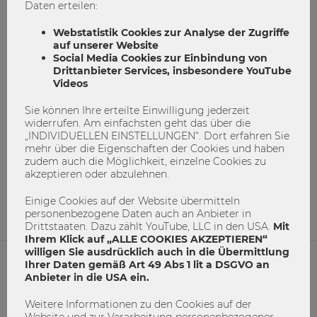
Daten erteilen:
Webstatistik Cookies zur Analyse der Zugriffe
auf unserer Website
Social Media Cookies zur Einbindung von
Drittanbieter Services, insbesondere YouTube
Videos
Sie können Ihre erteilte Einwilligung jederzeit
Bleibt Bargeld unersetzbar?
widerrufen. Am einfachsten geht das über die
„INDIVIDUELLEN EINSTELLUNGEN“. Dort erfahren Sie
mehr über die Eigenschaften der Cookies und haben
bargeld
bargeldlos
digitalewährung
zudem auch die Möglichkeit, einzelne Cookies zu
Interview
wumagazin
Zukunft
akzeptieren oder abzulehnen.
zukunftdesgeldes
Einige Cookies auf der Website übermitteln
personenbezogene Daten auch an Anbieter in
5
0
Drittstaaten. Dazu zählt YouTube, LLC in den USA.
Mit
Ihrem Klick auf „ALLE COOKIES AKZEPTIEREN“
willigen Sie ausdrücklich auch in die Übermittlung
Ihrer Daten gemäß Art 49 Abs 1 lit a DSGVO an
Anbieter in die USA ein.
NETIQUETTE
Weitere Informationen zu den Cookies auf der
IMPRESSUM
Website und zur Verarbeitung personenbezogener