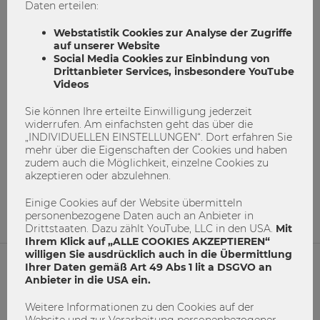
Daten erteilen:
Webstatistik Cookies zur Analyse der Zugriffe
auf unserer Website
Social Media Cookies zur Einbindung von
Drittanbieter Services, insbesondere YouTube
Videos
Sie können Ihre erteilte Einwilligung jederzeit
Stars & Sternchen der Werbung
widerrufen. Am einfachsten geht das über die
„INDIVIDUELLEN EINSTELLUNGEN“. Dort erfahren Sie
mehr über die Eigenschaften der Cookies und haben
Backham
Clooney
Forschung
Stars
zudem auch die Möglichkeit, einzelne Cookies zu
Werbung
akzeptieren oder abzulehnen.
5
0
Einige Cookies auf der Website übermitteln
personenbezogene Daten auch an Anbieter in
Drittstaaten. Dazu zählt YouTube, LLC in den USA.
Mit
Ihrem Klick auf „ALLE COOKIES AKZEPTIEREN“
willigen Sie ausdrücklich auch in die Übermittlung
Ihrer Daten gemäß Art 49 Abs 1 lit a DSGVO an
Anbieter in die USA ein.
NETIQUETTE
Weitere Informationen zu den Cookies auf der
IMPRESSUM
Website und zur Verarbeitung personenbezogener