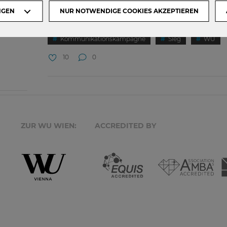
nicht sogar übertroffen. Heute blicken...
hte
NGEN
NUR NOTWENDIGE COOKIES AKZEPTIEREN
Brandstrom
Challenge
Finale
Kommunikationskampagne
Sieg
WU
10
0
ZUR WU WIEN:
ACCREDITED BY