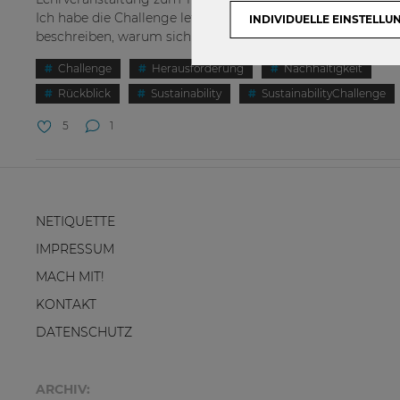
Ich habe die Challenge letztes Jahr mitgemacht und möc
INDIVIDUELLE EINSTELLU
beschreiben, warum sich Abwechslung...
Challenge
Herausforderung
Nachhaltigkeit
Rückblick
Sustainability
SustainabilityChallenge
5
1
NETIQUETTE
IMPRESSUM
MACH MIT!
KONTAKT
DATENSCHUTZ
ARCHIV: