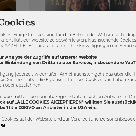
Cookies
kies. Einige Cookies sind für den Betrieb der Website unbedingt
ktionalität der Website zu gewährleisten. Nachstehende Cookies
 AKZEPTIEREN“ und uns damit Ihre Einwilligung in die Verarbeit
ur Analyse der Zugriffe auf unserer Website
zur Einbindung von Drittanbieter Services, insbesondere You
illigung jederzeit widerrufen. Am einfachsten geht das über die
en Sie mehr über die Eigenschaften der Cookies und haben zude
en oder abzulehnen.
01.07.2015
und
L’Oréal Brandstorm Challenge 
te übermitteln personenbezogene Daten auch an Anbieter in Drit
ick auf „ALLE COOKIES AKZEPTIEREN“ willigen Sie ausdrückli
siegreich gemeistert!
s 1 lit a DSGVO an Anbieter in die USA ein.
Praxiserfahrung sammeln, auf interessante Persön
 Cookies auf der Website und zur Verarbeitung personenbezogen
treffen, neue Eindrücke gewinnen und dabei den S
ie
ng
.
kurz kommen lassen. Unsere Erwartungen an die d
L’Oréal Brandstorm Challenge wurden durchaus er
ities.