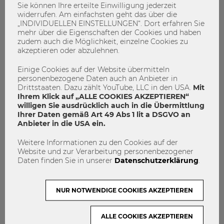
Sie können Ihre erteilte Einwilligung jederzeit
widerrufen. Am einfachsten geht das über die
09.07.2026
„INDIVIDUELLEN EINSTELLUNGEN“. Dort erfahren Sie
E&I Touchdown 2026: Studierende
mehr über die Eigenschaften der Cookies und haben
zudem auch die Möglichkeit, einzelne Cookies zu
pitchen Geschäftsmodelle vor
akzeptieren oder abzulehnen.
Wirtschaft und Startup-Community
Einige Cookies auf der Website übermitteln
personenbezogene Daten auch an Anbieter in
0
Drittstaaten. Dazu zählt YouTube, LLC in den USA.
Mit
Ihrem Klick auf „ALLE COOKIES AKZEPTIEREN“
willigen Sie ausdrücklich auch in die Übermittlung
Ihrer Daten gemäß Art 49 Abs 1 lit a DSGVO an
Anbieter in die USA ein.
Weitere Informationen zu den Cookies auf der
Website und zur Verarbeitung personenbezogener
Daten finden Sie in unserer
Datenschutzerklärung
.
NUR NOTWENDIGE COOKIES AKZEPTIEREN
ALLE COOKIES AKZEPTIEREN