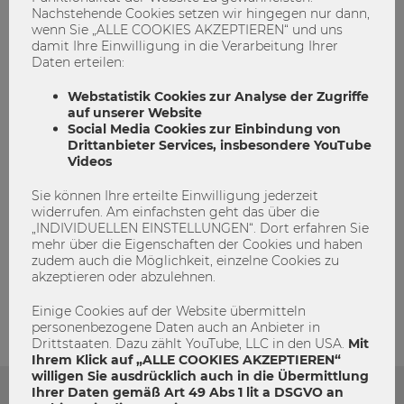
Nachstehende Cookies setzen wir hingegen nur dann,
wenn Sie „ALLE COOKIES AKZEPTIEREN“ und uns
Bibliothek
eLearning
Team des Monats
damit Ihre Einwilligung in die Verarbeitung Ihrer
TeamdesMonats
Daten erteilen:
Webstatistik Cookies zur Analyse der Zugriffe
auf unserer Website
Social Media Cookies zur Einbindung von
Drittanbieter Services, insbesondere YouTube
Videos
Sie können Ihre erteilte Einwilligung jederzeit
widerrufen. Am einfachsten geht das über die
„INDIVIDUELLEN EINSTELLUNGEN“. Dort erfahren Sie
mehr über die Eigenschaften der Cookies und haben
admin
zudem auch die Möglichkeit, einzelne Cookies zu
akzeptieren oder abzulehnen.
Einige Cookies auf der Website übermitteln
personenbezogene Daten auch an Anbieter in
Drittstaaten. Dazu zählt YouTube, LLC in den USA.
Mit
Ihrem Klick auf „ALLE COOKIES AKZEPTIEREN“
willigen Sie ausdrücklich auch in die Übermittlung
Ihrer Daten gemäß Art 49 Abs 1 lit a DSGVO an