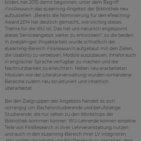
bilden, hat 2015 damit begonnen, unter dem Begriff
Fit4Research
das eLearning-Angebot der Bibliothek neu
aufzustellen. „Bereits die Nominierung für den eTeaching-
Award 2014 hat deutlich gemacht, wie wichtig dieses
Thema für die WU ist. Das hat uns natürlich angespornt
dieses Serviceangebot weiter zu entwickeln“, so die beiden.
In zweijähriger Projektarbeit wurde schließlich der
eLearning-Bereich
Fit4Research
aufgebaut mit den Zielen,
die Usability zu verbessen, Module auszubauen, Inhalte auch
in englischer Sprache verfügbar zu machen und die
Nachnutzbarkeit zu erleichtern. Neben neu erarbeiteten
Modulen wie der Literaturverwaltung wurden vorhandene
Bereiche zudem neu strukturiert und inhaltlich
überarbeitet.
Bei den Zielgruppen des Angebots handelt es sich
vorrangig um Bachelorstudierende und berufstätige
Studierende, die nur selten zu den Workshops der
Bibliothek kommen können. WU-Lehrende können einzelne
Teile von Fit4Research in ihrer Lehrveranstaltung nutzen
und auch in den eLearning-Bereich ihrer LV integrieren.
„Wir wollen die Inhalte von Fit4Research so gestalten, dass