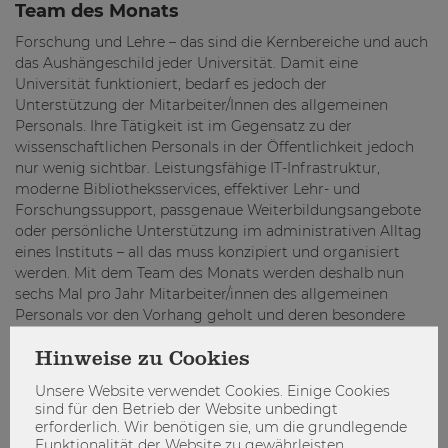
Team des Monats
Forschung und Lehre – das sind die Kernbereiche und auch
das Aushängeschild jeder Universität. Damit eine
Universität funktioniert, bedarf es jedoch der
Unterstützung der Mitarbeiter/Innen des allgemeinen
Personals. Ihre Tätigkeit ist im Gegensatz zu der
wissenschaftlichen Personals in der Öffentlichkeit jedoch
nur wenig sichtbar. Leistungsfähige IT-Infrastruktur,
moderne Bibliotheksservices, effektiver Lehr- und
Forschungssupport, passgenaue Weiterbildungsangebote
oder persönliche Unterstützung im administrativen Alltag
eines Instituts – all das muss konzipiert und organisiert
werden. Mit dem Team des Monats werden deshalb nun
sechs Mal pro Jahr Mitarbeiter/innen des allgemeinen
Personals vor den Vorhang geholt und deren besondere
Leistungen im Rahmen eines bestimmten Projekts
ausgezeichnet.
Hinweise zu Cookies
Unsere Website verwendet Cookies. Einige Cookies
#TeamDesMonats #Bibliothek #eLearning
sind für den Betrieb der Website unbedingt
erforderlich. Wir benötigen sie, um die grundlegende
Funktionalität der Website zu gewährleisten.