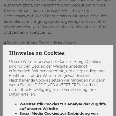
Kundennutzens, der wirtschaftlichen Bedeutung für das
Unternehmen und der Umsetzbarkeit bewertet.
Gemeinsam mit Wien Energie haben wir uns auf die Idee
eines Benachrichtigungssystems geeinigt, die zwar eher
inkrementeller Natur ist, aber hohen Kundenutzen stiftet
und zeitnah umsetzbar ist.
#Praktikum #WienEnergie #NeueWege
Hinweise zu Cookies
Unsere Website verwendet Cookies. Einige Cookies
NeueWege
Praktikum
WienEnergie
sind für den Betrieb der Website unbedingt
erforderlich. Wir benötigen sie, um die grundlegende
Funktionalität der Website zu gewährleisten.
Nachstehende Cookies setzen wir hingegen nur dann,
wenn Sie „ALLE COOKIES AKZEPTIEREN“ und uns
damit Ihre Einwilligung in die Verarbeitung Ihrer
Daten erteilen:
Webstatistik Cookies zur Analyse der Zugriffe
auf unserer Website
Social Media Cookies zur Einbindung von