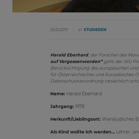
20.01.2017
in
STUDIEREN
Harald Eberhard
, der Forscher des Mona
auf Vergessenwerden“
geht der
WU Pro
Berücksichtigung des europäischen und ö
für Österreichisches und Europäisches Ö
Datenschutzverordnung tatsächlich schü
Name:
Harald Eberhard
Jahrgang:
1978
Herkunft/Lieblingsort:
Wien/südliches 
Als Kind wollte ich werden…
Lehrer, un