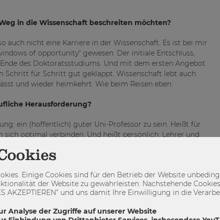
n Weg in die Wissenschaft beschreiten möchten?
 auch nicht eine Karriere in der Wissenschaft. Es ist bei mir
ndows of opportunity“ gewesen. Der initiale Entschluss,
gen Ende des Doktoratsstudiums. Und mit dem ersten Angebot
Schritt für Schritt gut geklappt. Wissenschaft lebt auch
rlässt und wieder heimkehrt. Wie beim Reisen eben.
rufliche Herausforderung?
ng: ein (hoffentlich) guter Uni-Professor zu sein. Heißt für
en sich optimal verbinden. Und heißt persönlich: Lehrer und
he begegnen.
Cookies
kies. Einige Cookies sind für den Betrieb der Website unbedingt
ktionalität der Website zu gewährleisten. Nachstehende Cookies
leiben. Und sonst: we will see.
 AKZEPTIEREN“ und uns damit Ihre Einwilligung in die Verarbeit
 nicht fehlen?
ur Analyse der Zugriffe auf unserer Website
zur Einbindung von Drittanbieter Services, insbesondere You