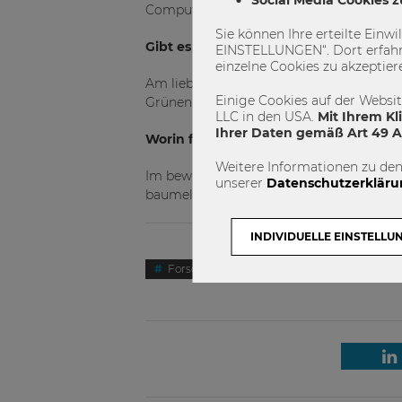
Computer, und alles was dadurch nicht v
Sie können Ihre erteilte Einw
Gibt es einen Lieblings(arbeits)platz
EINSTELLUNGEN“. Dort erfahr
einzelne Cookies zu akzeptier
Am liebsten im Grünen. Und mit einem s
Einige Cookies auf der Websi
Grünen.
LLC in den USA.
Mit Ihrem Kl
Ihrer Daten gemäß Art 49 Ab
Worin finden Sie privat Ausgleich zu 
Weitere Informationen zu den
Im bewussten Erleben der Natur, egal ob
unserer
Datenschutzerkläru
baumeln-Lassen“. Und natürlich bei gute
INDIVIDUELLE EINSTELLU
Forschung
Researcher of the Month