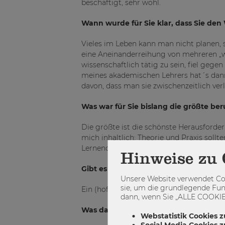
beschäftigt, sehr wohl.
Wann wurde für Sie klar, dass Sie de
Vieles im Leben kann man nicht planen, so
eine Aneinanderreihung von mehreren „wi
wissenschaftlich tätig zu sein, fiel ge
meines akademischen Lehrers hat´s dann 
davon, dass man sie zwischenzeitlich ve
Was war für Sie bislang die größte be
Die größte ist die schönste Herausforderu
mich inhaltlich: Theorie und Praxis sollt
Lernende sollten einander auf Augenhö
Hinweise zu 
Gibt es ein großes berufliches Ziel?
Unsere Website verwendet Coo
sie, um die grundlegende Fun
Ein (hoffentlich) guter Uni-Professor zu b
dann, wenn Sie „ALLE COOKIES
Was darf an Ihrem Arbeitsplatz einfach
Webstatistik Cookies z
Social Media Cookies 