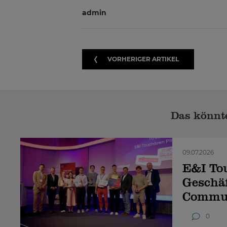
admin
VORHERIGER ARTIKEL
Das könnte
09.07.2026
E&I To
Geschäf
Commu
0