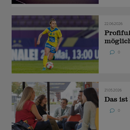
22.06.2026
Profif
möglic
0
21.05.2026
Das is
0