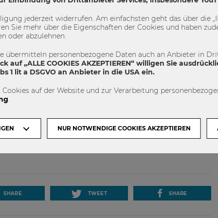
erfügbar und trotzdem wichtig ist: Bücher.
illigung jederzeit widerrufen. Am einfachsten geht das über die
 am Campus?
en Sie mehr über die Eigenschaften der Cookies und haben zude
en oder abzulehnen.
üdseitigen Büro im D3 Gebäude sitzt man ohnedies fast im
te übermitteln personenbezogene Daten auch an Anbieter in Drit
ick auf „ALLE COOKIES AKZEPTIEREN“ willigen Sie ausdrückli
s 1 lit a DSGVO an Anbieter in die USA ein.
beruflichen Herausforderung?
 Cookies auf der Website und zur Verarbeitung personenbezogen
 beim Sport, beim Garteln, oder einfach nur beim „Seele
ng
.
r entspannender Musik.
NGEN
NUR NOTWENDIGE COOKIES AKZEPTIEREN
SHARE
TWEET
SHARE