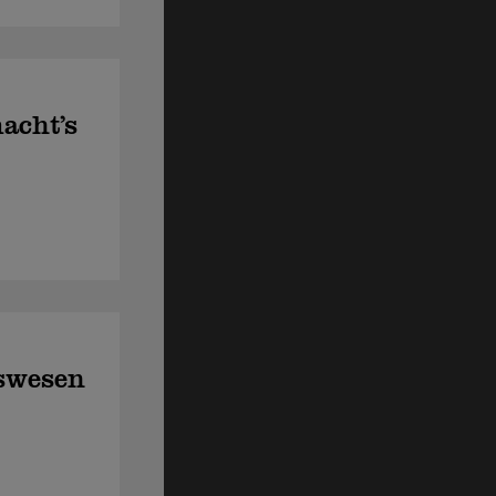
acht’s
swesen