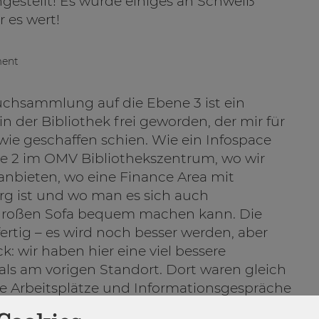
ngestellt! Es wurde einiges an Schweiß
 es wert!
ment
hsammlung auf die Ebene 3 ist ein
 der Bibliothek frei geworden, der mir für
wie geschaffen schien. Wie ein Infospace
ne 2 im OMV Bibliothekszentrum, wo wir
nbieten, wo eine Finance Area mit
g ist und wo man es sich auch
großen Sofa bequem machen kann. Die
fertig – es wird noch besser werden, aber
k: wir haben hier eine viel bessere
ls am vorigen Standort. Dort waren gleich
e Arbeitsplätze und Informationsgespräche
den, der neue Raum ist für Gespräche da!