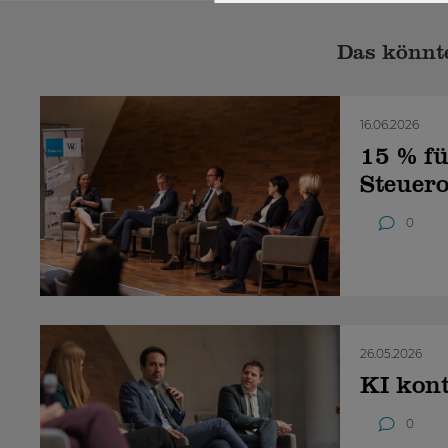
Das könnte
16.06.2026
15 % fü
Steuer
0
26.05.2026
KI kon
0