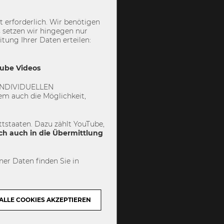
 erforderlich. Wir benötigen
 setzen wir hingegen nur
ung Ihrer Daten erteilen:
Tube Videos
 „INDIVIDUELLEN
m auch die Möglichkeit,
tstaaten. Dazu zählt YouTube,
ch auch in die Übermittlung
er Daten finden Sie in
ALLE COOKIES AKZEPTIEREN