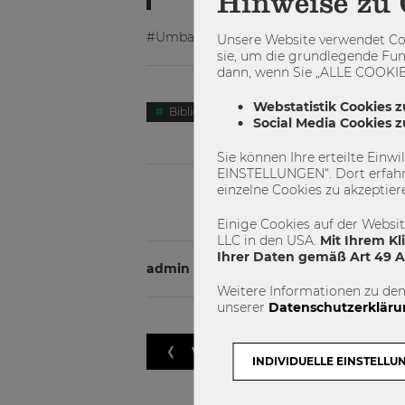
Hinweise zu 
#Umbau #Bibliothek #WU #Lehrbuchsa
Unsere Website verwendet Coo
sie, um die grundlegende Fun
dann, wenn Sie „ALLE COOKIES
Webstatistik Cookies z
Bibliothek
Infospace
Lehrbuc
Social Media Cookies 
Sie können Ihre erteilte Einw
EINSTELLUNGEN“. Dort erfahr
einzelne Cookies zu akzeptier
Einige Cookies auf der Websi
LLC in den USA.
Mit Ihrem Kl
Ihrer Daten gemäß Art 49 Ab
admin
Weitere Informationen zu den
unserer
Datenschutzerkläru
VORHERIGER ARTIKEL
INDIVIDUELLE EINSTELLU