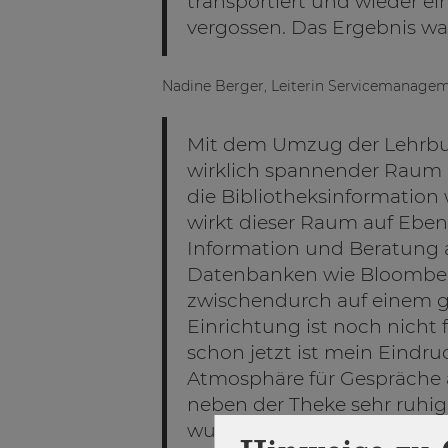
transportiert und wieder ei
vergossen. Das Ergebnis war
Nadine Berger, Leiterin Servicemanage
Mit dem Umzug der Lehrbuc
wirklich spannender Raum in
die Bibliotheksinformation 
wirkt dieser Raum auf Ebe
Information und Beratung a
Datenbanken wie Bloomber
zwischendurch auf einem 
Einrichtung ist noch nicht 
schon jetzt ist mein Eindruc
Atmosphäre für Gespräche a
neben der Theke sehr ruhig
wurden als störend empfun