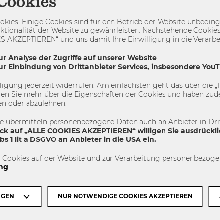
Cookies
mmlung #Infospace
kies. Einige Cookies sind für den Betrieb der Website unbedingt
ktionalität der Website zu gewährleisten. Nachstehende Cookies
 AKZEPTIEREN“ und uns damit Ihre Einwilligung in die Verarbeit
ur Analyse der Zugriffe auf unserer Website
hsammlung
Umbau
WU
zur Einbindung von Drittanbieter Services, insbesondere You
illigung jederzeit widerrufen. Am einfachsten geht das über die
en Sie mehr über die Eigenschaften der Cookies und haben zude
en oder abzulehnen.
SHARE
TWEET
SHARE
te übermitteln personenbezogene Daten auch an Anbieter in Drit
ick auf „ALLE COOKIES AKZEPTIEREN“ willigen Sie ausdrückli
s 1 lit a DSGVO an Anbieter in die USA ein.
 Cookies auf der Website und zur Verarbeitung personenbezogen
ng
.
NÄCHSTER ARTIKEL
NGEN
NUR NOTWENDIGE COOKIES AKZEPTIEREN