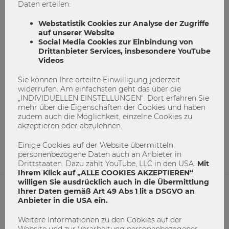
Daten erteilen:
Webstatistik Cookies zur Analyse der Zugriffe
auf unserer Website
Social Media Cookies zur Einbindung von
Drittanbieter Services, insbesondere YouTube
Videos
Sie können Ihre erteilte Einwilligung jederzeit
Wie viel verdienst du eigentlich?
widerrufen. Am einfachsten geht das über die
„INDIVIDUELLEN EINSTELLUNGEN“. Dort erfahren Sie
mehr über die Eigenschaften der Cookies und haben
Diskussion
Gehalt
Gender-Pay-Gap
zudem auch die Möglichkeit, einzelne Cookies zu
Transparenz
WU Matters
akzeptieren oder abzulehnen.
0
0
Einige Cookies auf der Website übermitteln
personenbezogene Daten auch an Anbieter in
Drittstaaten. Dazu zählt YouTube, LLC in den USA.
Mit
Ihrem Klick auf „ALLE COOKIES AKZEPTIEREN“
willigen Sie ausdrücklich auch in die Übermittlung
Ihrer Daten gemäß Art 49 Abs 1 lit a DSGVO an
Anbieter in die USA ein.
NETIQUETTE
Weitere Informationen zu den Cookies auf der
IMPRESSUM
Website und zur Verarbeitung personenbezogener