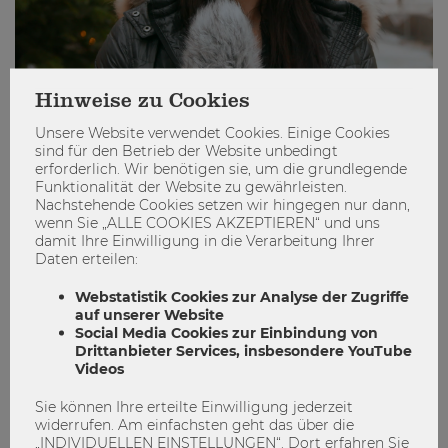
Hinweise zu Cookies
Unsere Website verwendet Cookies. Einige Cookies
sind für den Betrieb der Website unbedingt
Was macht ihr in den Winterferien?
erforderlich. Wir benötigen sie, um die grundlegende
Funktionalität der Website zu gewährleisten.
Nachstehende Cookies setzen wir hingegen nur dann,
Silvester
Studierende
video
Weihnachten
wenn Sie „ALLE COOKIES AKZEPTIEREN“ und uns
zukunftspläne
damit Ihre Einwilligung in die Verarbeitung Ihrer
Daten erteilen:
16
0
Webstatistik Cookies zur Analyse der Zugriffe
auf unserer Website
Social Media Cookies zur Einbindung von
Drittanbieter Services, insbesondere YouTube
ENGAGIEREN
Videos
Sie können Ihre erteilte Einwilligung jederzeit
widerrufen. Am einfachsten geht das über die
„INDIVIDUELLEN EINSTELLUNGEN“. Dort erfahren Sie