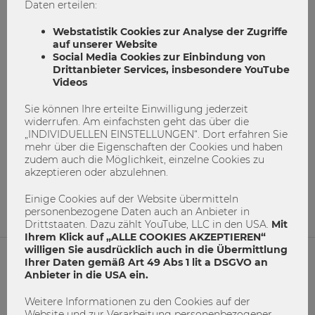
Daten erteilen:
Webstatistik Cookies zur Analyse der Zugriffe
auf unserer Website
Social Media Cookies zur Einbindung von
Drittanbieter Services, insbesondere YouTube
Videos
Sie können Ihre erteilte Einwilligung jederzeit
Schreiben ist wie tanzen: Jede/r kann es
widerrufen. Am einfachsten geht das über die
lernen
„INDIVIDUELLEN EINSTELLUNGEN“. Dort erfahren Sie
mehr über die Eigenschaften der Cookies und haben
zudem auch die Möglichkeit, einzelne Cookies zu
Diplomarbeit
Schreibblockade
Workshop
akzeptieren oder abzulehnen.
1
0
Einige Cookies auf der Website übermitteln
personenbezogene Daten auch an Anbieter in
Drittstaaten. Dazu zählt YouTube, LLC in den USA.
Mit
Ihrem Klick auf „ALLE COOKIES AKZEPTIEREN“
willigen Sie ausdrücklich auch in die Übermittlung
Ihrer Daten gemäß Art 49 Abs 1 lit a DSGVO an
Anbieter in die USA ein.
NETIQUETTE
Weitere Informationen zu den Cookies auf der
IMPRESSUM
Website und zur Verarbeitung personenbezogener