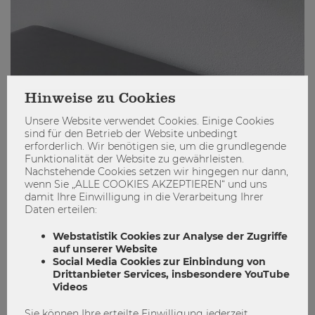
Hinweise zu Cookies
Study Skills | Besser lernen durch
Unsere Website verwendet Cookies. Einige Cookies
Pausen
sind für den Betrieb der Website unbedingt
erforderlich. Wir benötigen sie, um die grundlegende
Funktionalität der Website zu gewährleisten.
Breaks
Mental Health
Mentale Gesundheit
Nachstehende Cookies setzen wir hingegen nur dann,
wenn Sie „ALLE COOKIES AKZEPTIEREN“ und uns
Pausen
Student Wellbeing Days
damit Ihre Einwilligung in die Verarbeitung Ihrer
Daten erteilen:
0
0
Webstatistik Cookies zur Analyse der Zugriffe
auf unserer Website
Social Media Cookies zur Einbindung von
STUDIEREN
Drittanbieter Services, insbesondere YouTube
Videos
Sie können Ihre erteilte Einwilligung jederzeit