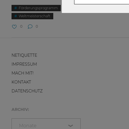
Förderungsprogramm
Fußball
KADA
Weltmeisterschaft
0
0
NETIQUETTE
IMPRESSUM
MACH MIT!
KONTAKT
DATENSCHUTZ
ARCHIV:
Monate