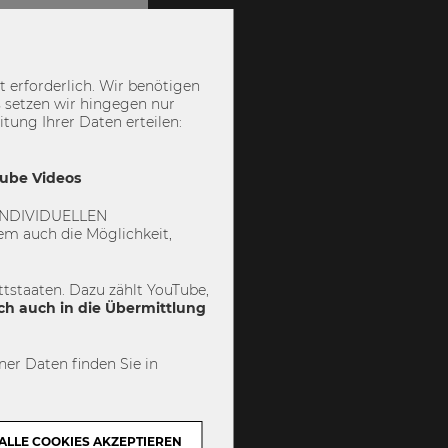
 erforderlich. Wir benötigen
 setzen wir hingegen nur
ung Ihrer Daten erteilen:
Tube Videos
 „INDIVIDUELLEN
m auch die Möglichkeit,
tstaaten. Dazu zählt YouTube,
ch auch in die Übermittlung
er Daten finden Sie in
ALLE COOKIES AKZEPTIEREN