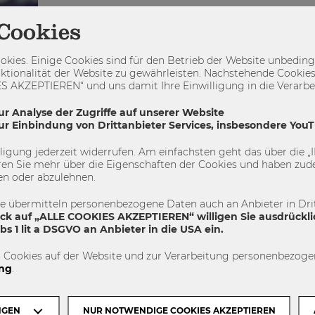
Cookies
kies. Einige Cookies sind für den Betrieb der Website unbedingt
ktionalität der Website zu gewährleisten. Nachstehende Cookies
 AKZEPTIEREN“ und uns damit Ihre Einwilligung in die Verarbeit
ur Analyse der Zugriffe auf unserer Website
zur Einbindung von Drittanbieter Services, insbesondere You
illigung jederzeit widerrufen. Am einfachsten geht das über die
en Sie mehr über die Eigenschaften der Cookies und haben zude
en oder abzulehnen.
te übermitteln personenbezogene Daten auch an Anbieter in Drit
ick auf „ALLE COOKIES AKZEPTIEREN“ willigen Sie ausdrückli
s:
s 1 lit a DSGVO an Anbieter in die USA ein.
 Cookies auf der Website und zur Verarbeitung personenbezogen
ng
.
a FC.
n Hut?
...
NGEN
NUR NOTWENDIGE COOKIES AKZEPTIEREN