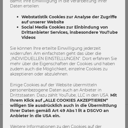
damit Ihre Einwilligung in die Verarbeitung Ihrer
Daten erteilen:
Webstatistik Cookies zur Analyse der Zugriffe
auf unserer Website
Social Media Cookies zur Einbindung von
Drittanbieter Services, insbesondere YouTube
Videos
Lasst uns über die wirklich wichtigen
Sie können Ihre erteilte Einwilligung jederzeit
Dinge sprechen
widerrufen. Am einfachsten geht das über die
„INDIVIDUELLEN EINSTELLUNGEN“. Dort erfahren Sie
mehr über die Eigenschaften der Cookies und haben
Diskussionsreihe
Gender Equality
KI
zudem auch die Möglichkeit, einzelne Cookies zu
akzeptieren oder abzulehnen.
Klimakrise
WU Matters
Einige Cookies auf der Website übermitteln
1
0
personenbezogene Daten auch an Anbieter in
Drittstaaten. Dazu zählt YouTube, LLC in den USA.
Mit
Ihrem Klick auf „ALLE COOKIES AKZEPTIEREN“
willigen Sie ausdrücklich auch in die Übermittlung
Ihrer Daten gemäß Art 49 Abs 1 lit a DSGVO an
Anbieter in die USA ein.
NETIQUETTE
Weitere Informationen zu den Cookies auf der