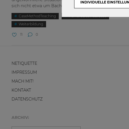
INDIVIDUELLE EINSTELLU
sich nicht etwa um Bachelor- oder Masterstudierende. Nein,
CaseMethodTeaching
HarvardBusinessCase
Weiterbildung
11
0
NETIQUETTE
IMPRESSUM
MACH MIT!
KONTAKT
DATENSCHUTZ
ARCHIV: