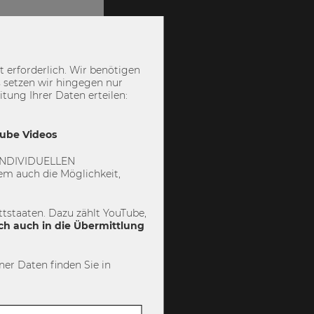
 erforderlich. Wir benötigen
 setzen wir hingegen nur
ung Ihrer Daten erteilen:
Tube Videos
 „INDIVIDUELLEN
m auch die Möglichkeit,
tstaaten. Dazu zählt YouTube,
ch auch in die Übermittlung
er Daten finden Sie in