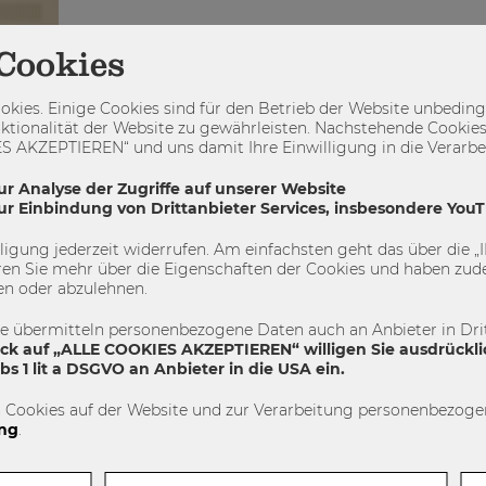
Cookies
kies. Einige Cookies sind für den Betrieb der Website unbedingt
ktionalität der Website zu gewährleisten. Nachstehende Cookies
 AKZEPTIEREN“ und uns damit Ihre Einwilligung in die Verarbeit
ur Analyse der Zugriffe auf unserer Website
zur Einbindung von Drittanbieter Services, insbesondere You
illigung jederzeit widerrufen. Am einfachsten geht das über die
en Sie mehr über die Eigenschaften der Cookies und haben zude
en oder abzulehnen.
te übermitteln personenbezogene Daten auch an Anbieter in Drit
ick auf „ALLE COOKIES AKZEPTIEREN“ willigen Sie ausdrückli
s 1 lit a DSGVO an Anbieter in die USA ein.
 Cookies auf der Website und zur Verarbeitung personenbezogen
ng
.
ersonen
ch keine
t es