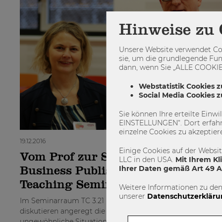
Hinweise zu 
Unsere Website verwendet Coo
sie, um die grundlegende Fun
dann, wenn Sie „ALLE COOKIES
Webstatistik Cookies z
Social Media Cookies 
Sie können Ihre erteilte Einw
EINSTELLUNGEN“. Dort erfahr
einzelne Cookies zu akzeptier
19.12.2016
Einige Cookies auf der Websi
Vom Prof zur Studentin: Harvard
LLC in den USA.
Mit Ihrem Kl
Ihrer Daten gemäß Art 49 Ab
Business Publishing Case Method
Teaching Seminar
Weitere Informationen zu den
unserer
Datenschutzerkläru
Im Seminarraum TC 3.21 rauchen die Köpfe und rund 50 P
diskutieren angeregt die Fallstudie „E-Types A/S“. Eigentli
ungewöhnliche Situation. Aber bei diesen Personen handel