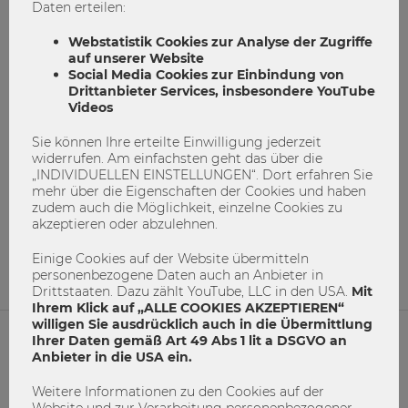
Daten erteilen:
Webstatistik Cookies zur Analyse der Zugriffe
auf unserer Website
Social Media Cookies zur Einbindung von
Drittanbieter Services, insbesondere YouTube
Videos
Sie können Ihre erteilte Einwilligung jederzeit
Was wünscht Du Dir für das neue Jahr?
widerrufen. Am einfachsten geht das über die
„INDIVIDUELLEN EINSTELLUNGEN“. Dort erfahren Sie
mehr über die Eigenschaften der Cookies und haben
CampusReporterin
neujahrswünsche
zudem auch die Möglichkeit, einzelne Cookies zu
Studierende
video
winterferien
akzeptieren oder abzulehnen.
0
0
Einige Cookies auf der Website übermitteln
personenbezogene Daten auch an Anbieter in
Drittstaaten. Dazu zählt YouTube, LLC in den USA.
Mit
Ihrem Klick auf „ALLE COOKIES AKZEPTIEREN“
willigen Sie ausdrücklich auch in die Übermittlung
Ihrer Daten gemäß Art 49 Abs 1 lit a DSGVO an
Anbieter in die USA ein.
NETIQUETTE
Weitere Informationen zu den Cookies auf der
IMPRESSUM
Website und zur Verarbeitung personenbezogener