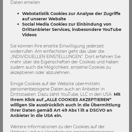
Daten erteilen:
Webstatistik Cookies zur Analyse der Zugriffe
auf unserer Website
Social Media Cookies zur Einbindung von
Drittanbieter Services, insbesondere YouTube
Videos
Sie können Ihre erteilte Einwilligung jederzeit
Entwicklung der WU Partnerschaften
widerrufen. Am einfachsten geht das über die
in Afrika
„INDIVIDUELLEN EINSTELLUNGEN“. Dort erfahren Sie
mehr über die Eigenschaften der Cookies und haben
zudem auch die Möglichkeit, einzelne Cookies zu
Afrika
Innovation
International Ofice
akzeptieren oder abzulehnen.
Internationalität
Kooperationen
Einige Cookies auf der Website übermitteln
Partneruniversitäten
personenbezogene Daten auch an Anbieter in
Drittstaaten. Dazu zählt YouTube, LLC in den USA.
Mit
0
0
Ihrem Klick auf „ALLE COOKIES AKZEPTIEREN“
willigen Sie ausdrücklich auch in die Übermittlung
Ihrer Daten gemäß Art 49 Abs 1 lit a DSGVO an
Anbieter in die USA ein.
NETIQUETTE
Weitere Informationen zu den Cookies auf der
IMPRESSUM
Website und zur Verarbeitung personenbezogener