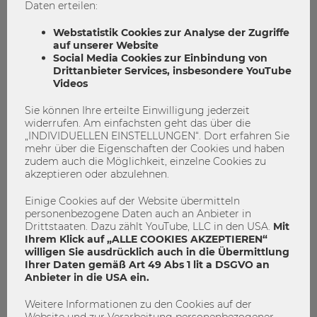
Daten erteilen:
Webstatistik Cookies zur Analyse der Zugriffe
auf unserer Website
Social Media Cookies zur Einbindung von
Drittanbieter Services, insbesondere YouTube
Videos
Sie können Ihre erteilte Einwilligung jederzeit
widerrufen. Am einfachsten geht das über die
„INDIVIDUELLEN EINSTELLUNGEN“. Dort erfahren Sie
mehr über die Eigenschaften der Cookies und haben
zudem auch die Möglichkeit, einzelne Cookies zu
akzeptieren oder abzulehnen.
Einige Cookies auf der Website übermitteln
personenbezogene Daten auch an Anbieter in
Drittstaaten. Dazu zählt YouTube, LLC in den USA.
Mit
09.07.2026
Ihrem Klick auf „ALLE COOKIES AKZEPTIEREN“
E&I Touchdown 2026: Studierende
willigen Sie ausdrücklich auch in die Übermittlung
Ihrer Daten gemäß Art 49 Abs 1 lit a DSGVO an
pitchen Geschäftsmodelle vor
Anbieter in die USA ein.
Wirtschaft und Startup-Community
Weitere Informationen zu den Cookies auf der
Website und zur Verarbeitung personenbezogener