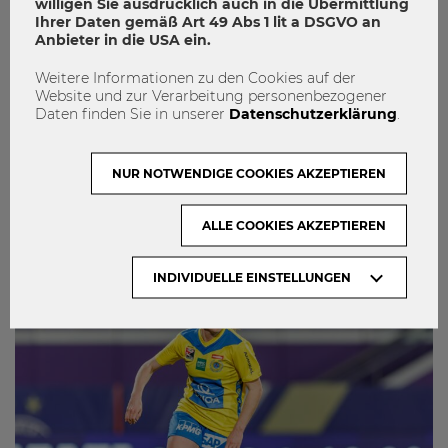
willigen Sie ausdrücklich auch in die Übermittlung
Ihrer Daten gemäß Art 49 Abs 1 lit a DSGVO an
Anbieter in die USA ein.
09.07.2026
Weitere Informationen zu den Cookies auf der
E&I Touchdown 2026: Studierende
Website und zur Verarbeitung personenbezogener
Daten finden Sie in unserer
Datenschutzerklärung
.
pitchen Geschäftsmodelle vor
Wirtschaft und Startup-Community
NUR NOTWENDIGE COOKIES AKZEPTIEREN
0
ALLE COOKIES AKZEPTIEREN
INDIVIDUELLE EINSTELLUNGEN