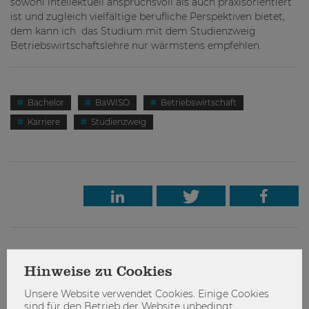
sowohl intellektuell anspruchsvoll als auch praxisorientiert
ist und zugleich vielfältige berufliche Perspektiven bietet,
dem kann ich das Studium mit dem Studienzweig
Betriebswirtschaftslehre nur wärmstens empfehlen.
Bachelor
BaWISO
Betriebswirtschaft
Karriere
Studienzweig
Hinweise zu Cookies
admin
Unsere Website verwendet Cookies. Einige Cookies
sind für den Betrieb der Website unbedingt