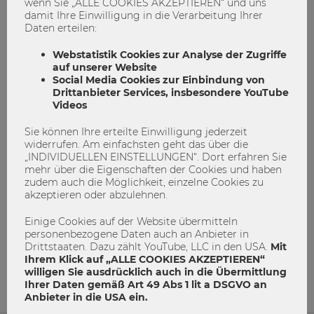
wenn Sie „ALLE COOKIES AKZEPTIEREN“ und uns
damit Ihre Einwilligung in die Verarbeitung Ihrer
Daten erteilen:
Coronakrise
Forschung
Forschungsportal
Webstatistik Cookies zur Analyse der Zugriffe
auf unserer Website
Schnell erklärt
Thema des Monats
Social Media Cookies zur Einbindung von
Drittanbieter Services, insbesondere YouTube
Videos
Sie können Ihre erteilte Einwilligung jederzeit
widerrufen. Am einfachsten geht das über die
„INDIVIDUELLEN EINSTELLUNGEN“. Dort erfahren Sie
mehr über die Eigenschaften der Cookies und haben
zudem auch die Möglichkeit, einzelne Cookies zu
akzeptieren oder abzulehnen.
Einige Cookies auf der Website übermitteln
admin
personenbezogene Daten auch an Anbieter in
Drittstaaten. Dazu zählt YouTube, LLC in den USA.
Mit
Ihrem Klick auf „ALLE COOKIES AKZEPTIEREN“
willigen Sie ausdrücklich auch in die Übermittlung
Ihrer Daten gemäß Art 49 Abs 1 lit a DSGVO an
Anbieter in die USA ein.