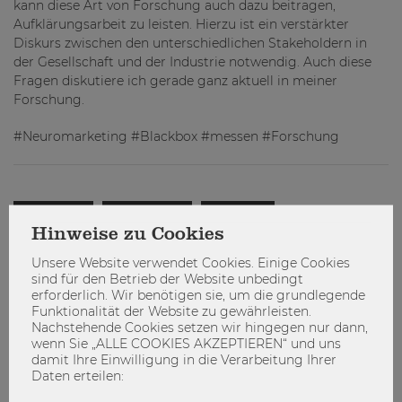
kann diese Art von Forschung auch dazu beitragen,
Aufklärungsarbeit zu leisten. Hierzu ist ein verstärkter
Diskurs zwischen den unterschiedlichen Stakeholdern in
der Gesellschaft und der Industrie notwendig. Auch diese
Fragen diskutiere ich gerade ganz aktuell in meiner
Forschung.
#Neuromarketing #Blackbox #messen #Forschung
Blackbox
Forschung
messen
Hinweise zu Cookies
Neuromarketing
Unsere Website verwendet Cookies. Einige Cookies
sind für den Betrieb der Website unbedingt
erforderlich. Wir benötigen sie, um die grundlegende
Funktionalität der Website zu gewährleisten.
Nachstehende Cookies setzen wir hingegen nur dann,
wenn Sie „ALLE COOKIES AKZEPTIEREN“ und uns
damit Ihre Einwilligung in die Verarbeitung Ihrer
Daten erteilen: