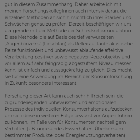
gut in diesem Zusammenhang. Daher arbeite ich mit
meinen ForschungskollegInnen auch intensiv daran, die
einzelnen Methoden an sich hinsichtlich ihrer Stärken und
Schwächen genau zu prüfen. Derzeit beschäftigen wir uns
u.a. gerade mit der Methode der Schreckreflexmodulation.
Diese Methode, die auf Basis des tief verwurzelten
„Augenblinzelns“ (Lidschlag) als Reflex auf laute akustische
Reize funktioniert und unbewusst ablaufende affektive
Verarbeitung positiver sowie negativer Reize objektiv und
vor allem auf sehr feingradig abgestuftem Niveau messen
kann, ist einfach und aussagekräftig zu gleich. Dies macht
sie für eine Anwendung im Bereich der Konsumforschung
in Zukunft besonders interessant.
Forschung dieser Art kann auch sehr hilfreich sein, die
zugrundeliegenden unbewussten und emotionalen
Prozesse des individuellen Konsumverhaltens aufzudecken,
um sich diese in weiterer Folge bewusst vor Augen führen
zu können. Im Falle von für Konsumenten nachteiligem
Verhalten (z.B. ungesundes Essverhalten, Überkonsum
bestimmter Produkte, oder Energienutzungsverhalten)