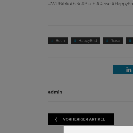
#WUBibliothek #Buch #Reise #HappyE
Buch
HappyEnd
Reise
admin
VORHERIGER ARTIKEL