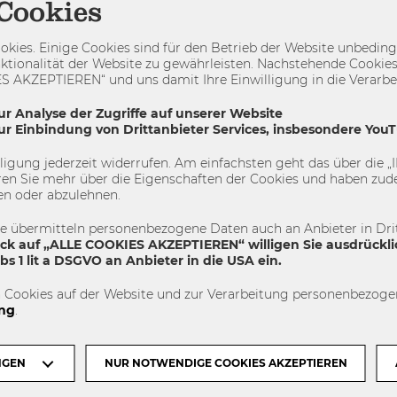
Cookies
kies. Einige Cookies sind für den Betrieb der Website unbedingt
 dich auch Interessieren
ktionalität der Website zu gewährleisten. Nachstehende Cookies
 AKZEPTIEREN“ und uns damit Ihre Einwilligung in die Verarbeit
ur Analyse der Zugriffe auf unserer Website
zur Einbindung von Drittanbieter Services, insbesondere You
uchdown 2026: Studierende pitchen
illigung jederzeit widerrufen. Am einfachsten geht das über die
tsmodelle vor Wirtschaft und Startup
en Sie mehr über die Eigenschaften der Cookies und haben zude
en oder abzulehnen.
nity
te übermitteln personenbezogene Daten auch an Anbieter in Drit
ick auf „ALLE COOKIES AKZEPTIEREN“ willigen Sie ausdrückli
s 1 lit a DSGVO an Anbieter in die USA ein.
 Cookies auf der Website und zur Verarbeitung personenbezogen
ng
.
ußballerin und Uni-Abschluss: KADA m
NGEN
NUR NOTWENDIGE COOKIES AKZEPTIEREN
h