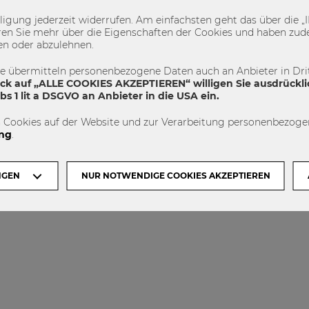
illigung jederzeit widerrufen. Am einfachsten geht das über die
en Sie mehr über die Eigenschaften der Cookies und haben zude
ZUR WU WIEN:
ACCREDITED BY
en oder abzulehnen.
te übermitteln personenbezogene Daten auch an Anbieter in Drit
ick auf „ALLE COOKIES AKZEPTIEREN“ willigen Sie ausdrückli
s 1 lit a DSGVO an Anbieter in die USA ein.
 Cookies auf der Website und zur Verarbeitung personenbezogen
ng
.
NGEN
NUR NOTWENDIGE COOKIES AKZEPTIEREN