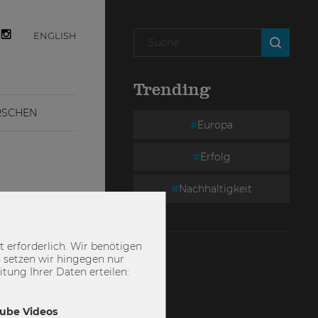
ENGLISH
Trending
RSCHEN
Europa
Erfolg
Nachhaltigkeit
 erforderlich. Wir benötigen
 setzen wir hingegen nur
ung Ihrer Daten erteilen:
Tube Videos