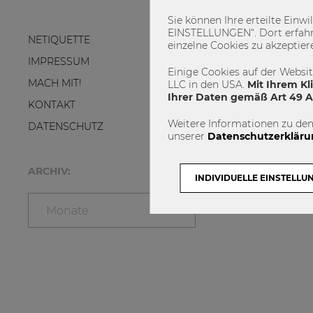
Sie können Ihre erteilte Einw
EINSTELLUNGEN“. Dort erfahr
NETIQUETTE
einzelne Cookies zu akzeptier
IMPRESSUM
Einige Cookies auf der Websi
MACH MIT!
LLC in den USA.
Mit Ihrem Kl
Ihrer Daten gemäß Art 49 Ab
KONTAKT
Weitere Informationen zu den
DATENSCHUTZ
unserer
Datenschutzerkläru
ARCHIV:
INDIVIDUELLE EINSTELLU
Monate