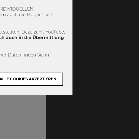
 „INDIVIDUELLEN
m auch die Möglichkeit,
tstaaten. Dazu zählt YouTube,
ch auch in die Übermittlung
er Daten finden Sie in
ALLE COOKIES AKZEPTIEREN