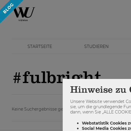
STARTSEITE
STUDIEREN
#fulbright
Hinweise zu 
Unsere Website verwendet Coo
sie, um die grundlegende Fun
Keine Suchergebnisse gefunden.
dann, wenn Sie „ALLE COOKIES
Webstatistik Cookies z
Social Media Cookies 