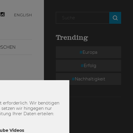
ENGLISH
Trending
RSCHEN
Europa
Erfolg
Nachhaltigkeit
 erforderlich. Wir benötigen
 setzen wir hingegen nur
ung Ihrer Daten erteilen:
Tube Videos