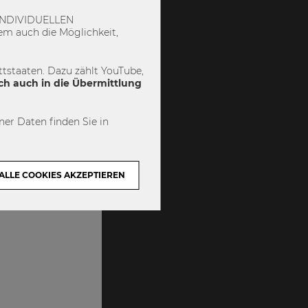
 „INDIVIDUELLEN
m auch die Möglichkeit,
tstaaten. Dazu zählt YouTube,
ch auch in die Übermittlung
er Daten finden Sie in
ALLE COOKIES AKZEPTIEREN