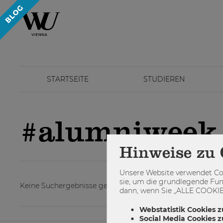
STARTSEITE
STUDIEREN
#alumniweek
Hinweise zu 
Unsere Website verwendet Coo
sie, um die grundlegende Fun
Keine Suchergebnisse gefunden.
dann, wenn Sie „ALLE COOKIES
Webstatistik Cookies z
Social Media Cookies 