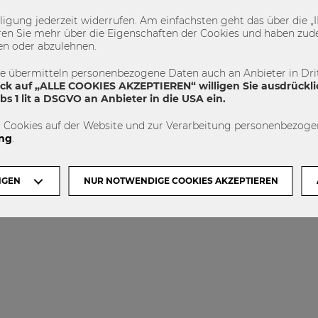
illigung jederzeit widerrufen. Am einfachsten geht das über die
en Sie mehr über die Eigenschaften der Cookies und haben zude
ZUR WU WIEN:
ACCREDITED BY
en oder abzulehnen.
te übermitteln personenbezogene Daten auch an Anbieter in Drit
ick auf „ALLE COOKIES AKZEPTIEREN“ willigen Sie ausdrückli
s 1 lit a DSGVO an Anbieter in die USA ein.
 Cookies auf der Website und zur Verarbeitung personenbezogen
ng
.
NGEN
NUR NOTWENDIGE COOKIES AKZEPTIEREN