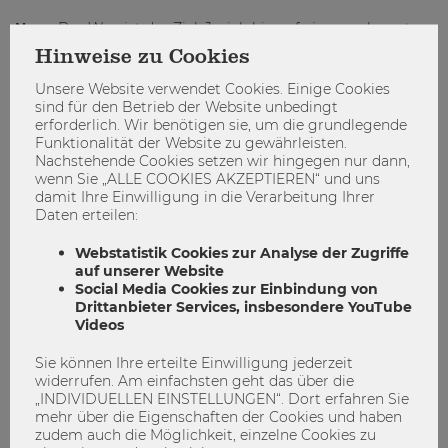
Nuss:
Der Weg ist das Ziel. Ja, ich bin auf einem sehr guten
Weg. Ich werde oft als Expertin eingeladen, oder um
Hinweise zu Cookies
Motivationsvorträge zu halten. Ich strebe aktuell an, ein
Unsere Website verwendet Cookies. Einige Cookies
Buch zu diesem Thema zu veröffentlichen. Ich will
sind für den Betrieb der Website unbedingt
erreichen, dass möglichst viele Führungskräfte an der
erforderlich. Wir benötigen sie, um die grundlegende
Spitze von diesem Paradigmenwechsel überzeugt werden:
Funktionalität der Website zu gewährleisten.
dass Ihr eigenes authentisches Auftreten, Ihre eigene
Nachstehende Cookies setzen wir hingegen nur dann,
persönliche Weiterentwicklung der stärkste strategische
wenn Sie „ALLE COOKIES AKZEPTIEREN“ und uns
Hebel zu positiven Veränderungen im Unternehmen, in der
damit Ihre Einwilligung in die Verarbeitung Ihrer
Daten erteilen:
Wirtschaft, für uns alle, ist!
Webstatistik Cookies zur Analyse der Zugriffe
#AlumniClub #Alumni
auf unserer Website
Social Media Cookies zur Einbindung von
Drittanbieter Services, insbesondere YouTube
Videos
Sie können Ihre erteilte Einwilligung jederzeit
widerrufen. Am einfachsten geht das über die
„INDIVIDUELLEN EINSTELLUNGEN“. Dort erfahren Sie
mehr über die Eigenschaften der Cookies und haben
zudem auch die Möglichkeit, einzelne Cookies zu