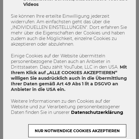
eingeladen, sich
bis 07.07.2018 online zu bewerben
. Die
Videos
Sustainability Challenge
dauert
zwei Semester
(WS 18/19,
Sie können Ihre erteilte Einwilligung jederzeit
SS 19) und beginnt im Oktober 2018. Die Teilnahme ist an
widerrufen. Am einfachsten geht das über die
einem von
zwei Tracks
möglich: Service Learning oder
„INDIVIDUELLEN EINSTELLUNGEN“. Dort erfahren Sie
Start-up.
Alle Infos zur aktuellen Bewerbung findet ihr
mehr über die Eigenschaften der Cookies und haben
hier
.
zudem auch die Möglichkeit, einzelne Cookies zu
akzeptieren oder abzulehnen.
Einige Cookies auf der Website übermitteln
personenbezogene Daten auch an Anbieter in
Dorotheum
Nachhaltigkeit
Sustainability
Drittstaaten. Dazu zählt YouTube, LLC in den USA.
Mit
SustainabilityChallenge
Ihrem Klick auf „ALLE COOKIES AKZEPTIEREN“
willigen Sie ausdrücklich auch in die Übermittlung
Ihrer Daten gemäß Art 49 Abs 1 lit a DSGVO an
Anbieter in die USA ein.
Weitere Informationen zu den Cookies auf der
Website und zur Verarbeitung personenbezogener
Daten finden Sie in unserer
Datenschutzerklärung
.
NUR NOTWENDIGE COOKIES AKZEPTIEREN
admin