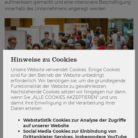
aufmerksam gemacht und eine intensivere Beschäftigung
innerhalb des Unternehmens angeregt werden.
Hinweise zu Cookies
Unsere Website verwendet Cookies. Einige Cookies
sind für den Betrieb der Website unbedingt
erforderlich. Wir benötigen sie, um die grundlegende
Funktionalität der Website zu gewährleisten.
Nachstehende Cookies setzen wir hingegen nur dann,
wenn Sie „ALLE COOKIES AKZEPTIEREN“ und uns
damit Ihre Einwilligung in die Verarbeitung Ihrer
Daten erteilen:
Ihr wollt auch bei der Sustainability
Challenge dabei sein?
Webstatistik Cookies zur Analyse der Zugriffe
auf unserer Website
Masterstudierende und weit fortgeschrittene
Social Media Cookies zur Einbindung von
Bachelorstudierende aller Studienrichtungen sind herzlich
Drittanbieter Services, insbesondere YouTube