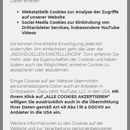
Daten erteilen:
dieses Projekt zu uns brachten. An unseren Projektpartner
Klemens Zleptnig dafür, dass er uns sein „Baby“ anvertraut
Webstatistik Cookies zur Analyse der Zugriffe
hat. Und an die Elevate Guys dafür, dass sie mich nicht
auf unserer Website
aufgeben ließen.
Social Media Cookies zur Einbindung von
Drittanbieter Services, insbesondere YouTube
Videos
Ihr wollt beim E&I Touchdown dabei
Sie können Ihre erteilte Einwilligung jederzeit
sein?
widerrufen. Am einfachsten geht das über die
„INDIVIDUELLEN EINSTELLUNGEN“. Dort erfahren Sie
Einblicke in weitere
überraschende und spannende
mehr über die Eigenschaften der Cookies und haben
Projekte
gibt es beim nächsten E&I Touchdown, der
zudem auch die Möglichkeit, einzelne Cookies zu
Endpräsentation der Projekte am
24.01.2018 (17 Uhr) im LC,
akzeptieren oder abzulehnen.
Festsaal 1
. Seid dabei und schaut euch an, was Studierende
der SBWL E&I in einem Semester alles erleben…
Einige Cookies auf der Website übermitteln
personenbezogene Daten auch an Anbieter in
#chatbot #tonibot #eandichallenge #entrepreneurship
Drittstaaten. Dazu zählt YouTube, LLC in den USA.
Mit
Ihrem Klick auf „ALLE COOKIES AKZEPTIEREN“
willigen Sie ausdrücklich auch in die Übermittlung
Ihrer Daten gemäß Art 49 Abs 1 lit a DSGVO an
Anbieter in die USA ein.
chatbot
eandichallenge
Entrepreneurship
Weitere Informationen zu den Cookies auf der
tonibot
Website und zur Verarbeitung personenbezogener